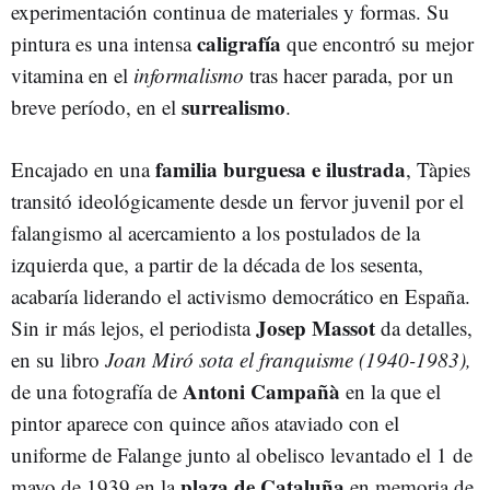
experimentación continua de materiales y formas. Su
caligrafía
pintura es una intensa
que encontró su mejor
vitamina en el
informalismo
tras hacer parada, por un
surrealismo
breve período, en el
.
familia burguesa e ilustrada
Encajado en una
, Tàpies
transitó ideológicamente desde un fervor juvenil por el
falangismo al acercamiento a los postulados de la
izquierda que, a partir de la década de los sesenta,
acabaría liderando el activismo democrático en España.
Josep Massot
Sin ir más lejos, el periodista
da detalles,
en su libro
Joan Miró sota el franquisme (1940-1983),
Antoni Campañà
de una fotografía de
en la que el
pintor aparece con quince años ataviado con el
uniforme de Falange junto al obelisco levantado el 1 de
plaza de Cataluña
mayo de 1939 en la
en memoria de