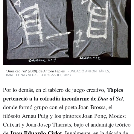
‘Dues cadires’ (2009), de Antoni Tàpies.
FUNDACIÓ ANTONI TÀPIES,
BARCELONA / VEGAP. FOTOGASULL, 2023.
Tàpies
Por lo demás, en el tablero de juego creativo,
perteneció a la cofradía inconforme de
Dua al Set
,
donde formó grupo con el poeta
Joan Brossa
, el
filósofo Arnau Puig y los pintores Joan Ponç, Modest
Cuixart y Joan-Josep Tharrats, bajo el andamiaje teórico
Juan Eduardo Cirlot
de
. Igualmente, en la década de