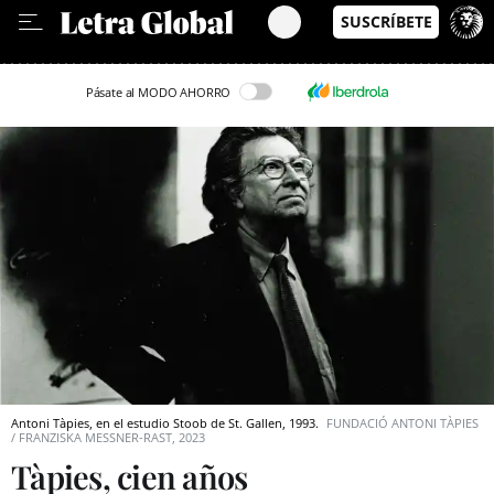
Leer en Castellano
Pásate al MODO AHORRO
Antoni Tàpies, en el estudio Stoob de St. Gallen, 1993.
FUNDACIÓ ANTONI TÀPIES
/ FRANZISKA MESSNER-RAST, 2023
Tàpies, cien años