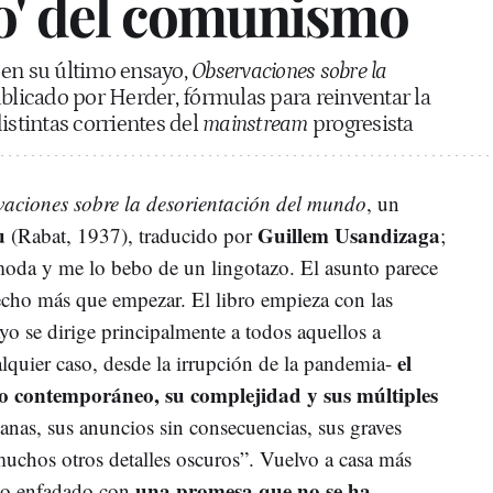
o' del comunismo
 en su último ensayo,
Observaciones sobre la
ublicado por Herder, fórmulas para reinventar la
istintas corrientes del
mainstream
progresista
aciones sobre la desorientación del mundo
, un
u
Guillem Usandizaga
(Rabat, 1937), traducido por
;
ómoda y me lo bebo de un lingotazo. El asunto parece
echo más que empezar. El libro empieza con las
ayo se dirige principalmente a todos aquellos a
el
alquier caso, desde la irrupción de la pandemia-
o contemporáneo, su complejidad y sus múltiples
vanas, sus anuncios sin consecuencias, sus graves
uchos otros detalles oscuros”. Vuelvo a casa más
una promesa que no se ha
lgo enfadado con