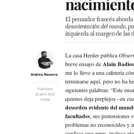
nacimient
El pensador francés aborda
desorientación del mundo
, p
izquierda al margen de las d
La casa Herder publica
Observ
Alain Badio
breve ensayo de
me lo llevo a una cafetería c
Andreu Navarra
terminarse aquí, pero no ha h
siguientes palabras: “Este ens
Publicada
28 abril 2025
quienes deja perplejos –en cu
19:00h
desorden evidente del mund
facultades
, sus pretensiones 
problemas no reconocidos y m
confuso que antes, incluso a