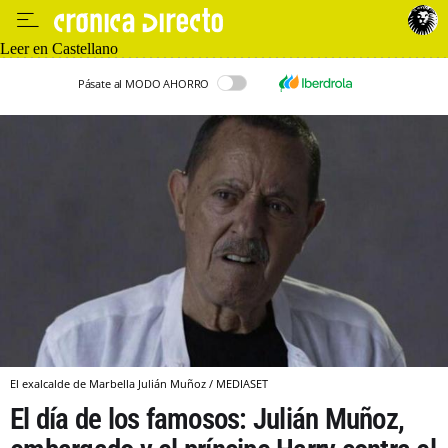
Leer en Castellano
Pásate al MODO AHORRO
El exalcalde de Marbella Julián Muñoz / MEDIASET
El día de los famosos: Julián Muñoz,