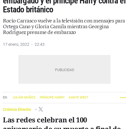
embargado y el príncipe Harry contra el
Estado británico
Rocío Carrasco vuelve a la televisión con mensajes para
Ortega Cano y Gloria Camila mientras Georgina
Rodríguez presume de embarazo
17 enero, 2022
22:43
JULIÁN MUÑOZ
PRÍNCIPE HARRY
KANYE WEST
GEORGINA RODRIGUEZ
ROCÍO CARRASCO
Crónica Directo
Las redes celebran el 100
aniversario de su muerte a final de