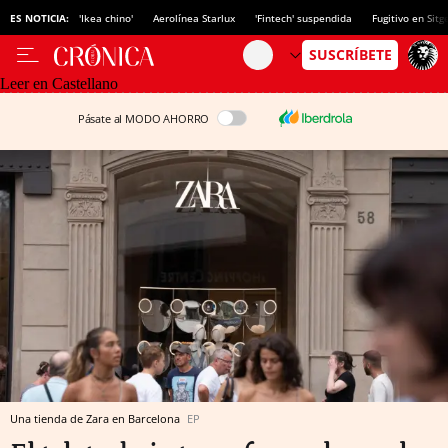
ES NOTICIA:
'Ikea chino'
Aerolínea Starlux
'Fintech' suspendida
Fugitivo en Sitg
Leer en Castellano
Pásate al MODO AHORRO
Una tienda de Zara en Barcelona
EP