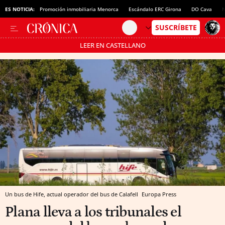
ES NOTICIA:
Promoción inmobiliaria Menorca
Escándalo ERC Girona
DO Cava
N
LEER EN CASTELLANO
Pásate al MODO AHORRO
Un bus de Hife, actual operador del bus de Calafell
Europa Press
Plana lleva a los tribunales el