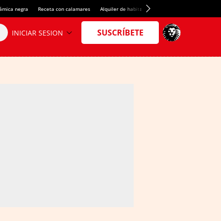
rámica negra
Receta con calamares
Alquiler de habitaciones en España
Crédito del