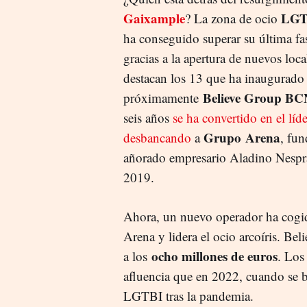
Gaixample
LGT
? La zona de ocio
ha conseguido superar su última fa
gracias a la apertura de nuevos loca
destacan los 13 que ha inaugurado
Believe Group BC
próximamente
seis años
se ha convertido en el líde
Grupo
Arena
desbancando
a
, fun
añorado empresario Aladino Nespral
2019.
Ahora, un nuevo operador ha cogid
Arena y lidera el ocio arcoíris. Bel
ocho millones de euros
a los
. Los
afluencia que en 2022, cuando se b
LGTBI tras la pandemia.