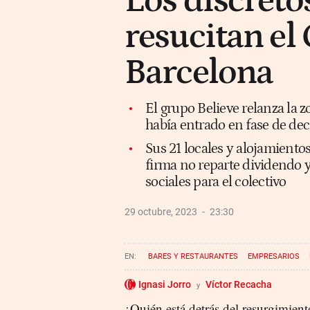
Los discreto
resucitan el
Barcelona
El grupo Believe relanza la 
había entrado en fase de de
Sus 21 locales y alojamiento
firma no reparte dividendo y
sociales para el colectivo
29 octubre, 2023
23:30
BARES Y RESTAURANTES
EMPRESARIOS
Ignasi Jorro
Víctor Recacha
¿Quién está detrás del resurgimient