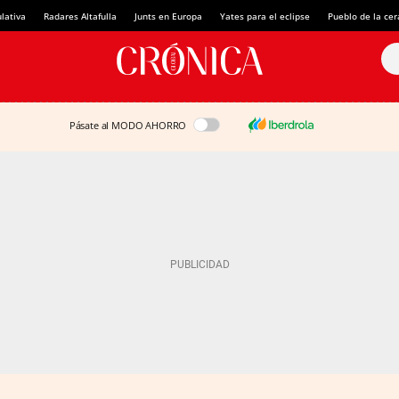
lativa
Radares Altafulla
Junts en Europa
Yates para el eclipse
Pueblo de la ce
Pásate al MODO AHORRO