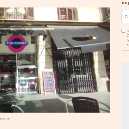
imp
D
C
f
a
Recacha