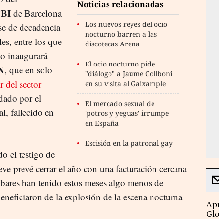
Noticias relacionadas
BI
de Barcelona
Los nuevos reyes del ocio
se de decadencia
nocturno barren a las
les, entre los que
discotecas Arena
 o inaugurará
El ocio nocturno pide
N
, que en solo
"diálogo" a Jaume Collboni
r del sector
en su visita al Gaixample
dado por el
El mercado sexual de
, fallecido en
'potros y yeguas' irrumpe
en España
Escisión en la patronal gay
o el testigo de
ieve prevé cerrar el año con una facturación cercana
 bares han tenido estos meses algo menos de
eneficiaron de la explosión de la escena nocturna
Apú
Glo