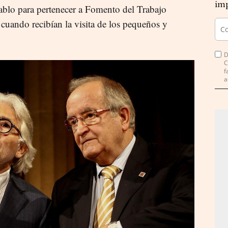
imp
ablo para pertenecer a Fomento del Trabajo
uando recibían la visita de los pequeños y
D
C
f
a