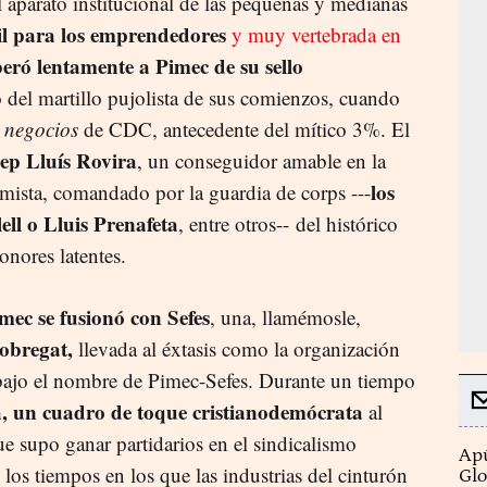
l aparato institucional de las pequeñas y medianas
til para los emprendedores
y muy vertebrada en
beró lentamente a Pimec de su sello
ró del martillo pujolista de sus comienzos, cuando
r negocios
de CDC, antecedente del mítico 3%. El
ep Lluís Rovira
, un conseguidor amable en la
los
rmista, comandado por la guardia de corps ---
ll o Lluis Prenafeta
, entre otros-- del histórico
onores latentes.
mec se fusionó con Sefes
, una, llamémosle,
lobregat,
llevada al éxtasis como la organización
bajo el nombre de Pimec-Sefes. Durante un tiempo
, un cuadro de toque cristianodemócrata
al
que supo ganar partidarios en el sindicalismo
Apú
los tiempos en los que las industrias del cinturón
Glo