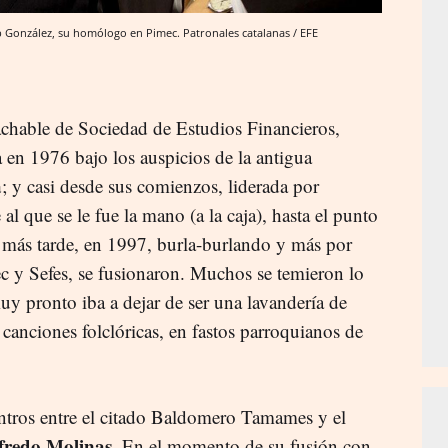
p González, su homólogo en Pimec. Patronales catalanas / EFE
achable de Sociedad de Estudios Financieros,
 en 1976 bajo los auspicios de la antigua
a
; y casi desde sus comienzos, liderada por
l que se le fue la mano (a la caja), hasta el punto
 más tarde, en 1997, burla-burlando y más por
c y Sefes, se fusionaron. Muchos se temieron lo
uy pronto iba a dejar de ser una lavandería de
 canciones folclóricas, en fastos parroquianos de
ntros entre el citado Baldomero Tamames y el
fredo Molinas
. En el momento de su fusión con