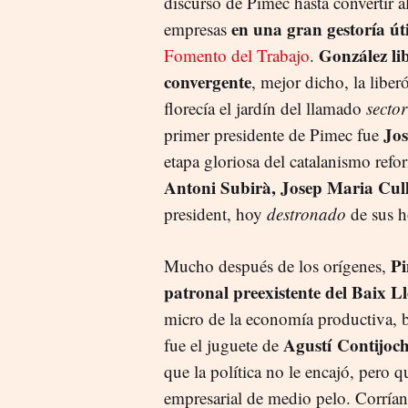
discurso de Pimec hasta convertir a
en una gran gestoría ú
empresas
González li
Fomento del Trabajo
.
convergente
, mejor dicho, la libe
florecía el jardín del llamado
secto
Jos
primer presidente de Pimec fue
etapa gloriosa del catalanismo refo
Antoni Subirà, Josep Maria Culle
president, hoy
destronado
de sus h
Pi
Mucho después de los orígenes,
patronal preexistente del Baix L
micro de la economía productiva, 
Agustí
Contijoch
fue el juguete de
que la política no le encajó, pero 
empresarial de medio pelo. Corrían 