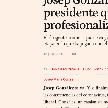
Josep Gonzále
presidente q
profesional
El dirigente anuncia que se va y
etapa en la que ha jugado con el
16 julio, 2020
00:00
FOMENT DEL TREBALL
PIMEC
ANTONI C
Josep Maria Cortés
Josep González se va
. Y si finalm
las consecuencias del coronavirus,
liberal.
González, un catalanista 