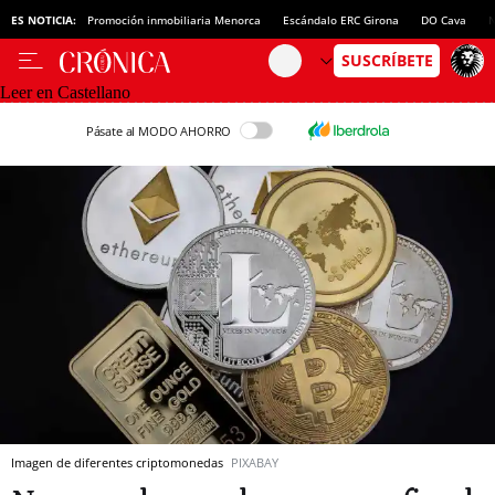
ES NOTICIA:
Promoción inmobiliaria Menorca
Escándalo ERC Girona
DO Cava
N
Leer en Castellano
Pásate al MODO AHORRO
Imagen de diferentes criptomonedas
PIXABAY