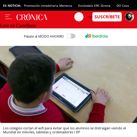
ES NOTICIA:
Promoción inmobiliaria Menorca
Escándalo ERC Girona
DO Cava
N
Leer en Castellano
Pásate al MODO AHORRO
Los colegios cortan el wifi para evitar que los alumnos se distraigan viendo el
Mundial en móviles, tabletas y ordenadores / EP