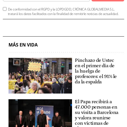
De conformidad con el RGPD y la LOPDGDD, CRÓNICA GLOBALMEDIA S.L.
tratará los datos facilitados con la finalidad de remitirle noticias de actualidad.
MÁS EN VIDA
Pinchazo de Ustec
en el primer día de
la huelga de
profesores: el 91% le
da la espalda
El Papa recibirá a
47.000 personas en
su visita a Barcelona
y valora reunirse
con víctimas de