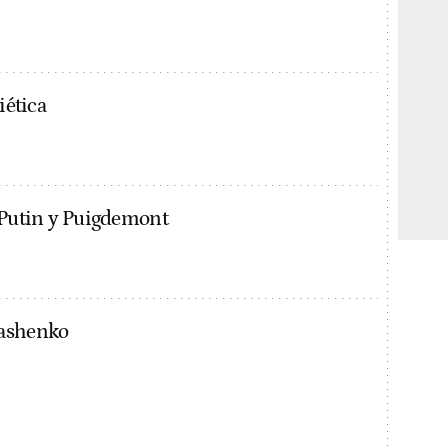
iética
e Putin y Puigdemont
ashenko