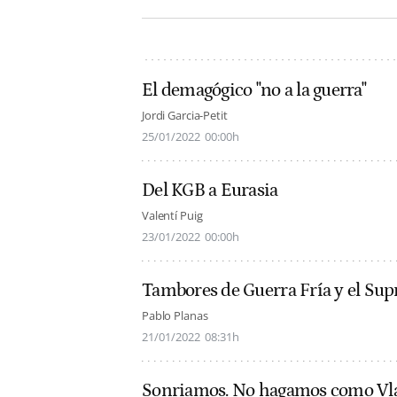
El demagógico "no a la guerra"
Jordi Garcia-Petit
25/01/2022
00:00h
Del KGB a Eurasia
Valentí Puig
23/01/2022
00:00h
Tambores de Guerra Fría y el Sup
Pablo Planas
21/01/2022
08:31h
Sonriamos. No hagamos como Vl