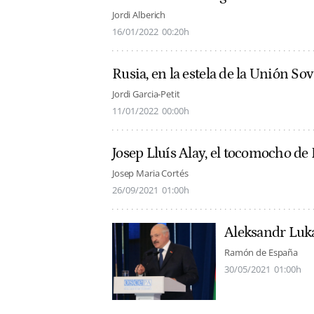
Jordi Alberich
16/01/2022
00:20h
Rusia, en la estela de la Unión Sov
Jordi Garcia-Petit
11/01/2022
00:00h
Josep Lluís Alay, el tocomocho d
Josep Maria Cortés
26/09/2021
01:00h
Aleksandr Luk
Ramón de España
30/05/2021
01:00h