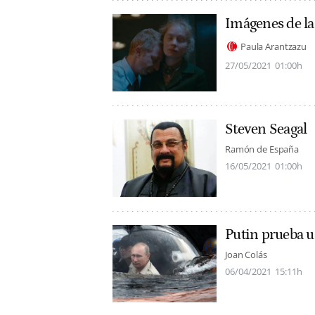
Imágenes de la
Paula Arantzazu
27/05/2021
01:00h
Steven Seagal
Ramón de España
16/05/2021
01:00h
Putin prueba u
Joan Colás
06/04/2021
15:11h