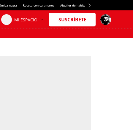
rámica negra
Receta con calamares
Alquiler de habitaciones en España
Crédito del