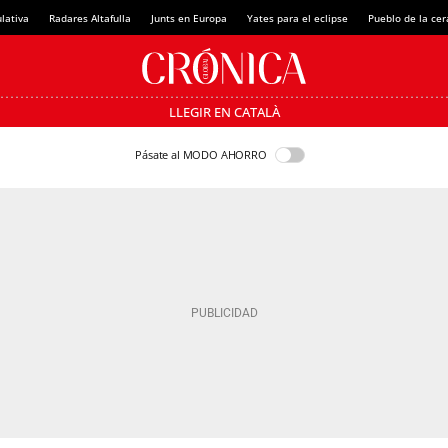
lativa
Radares Altafulla
Junts en Europa
Yates para el eclipse
Pueblo de la ce
LLEGIR EN CATALÀ
Pásate al MODO AHORRO