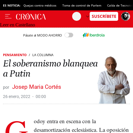
ES NOTICIA:
Quejas contra médicos
Toma de control de Parlem
Caída de Tecnotr
Leer en Castellano
Pásate al MODO AHORRO
PENSAMIENTO
LA COLUMNA
El soberanismo blanquea
a Putin
Josep Maria Cortés
26 enero, 2022
00:00
G
odoy entra en escena con la
desamortización eclesiástica. La oposición