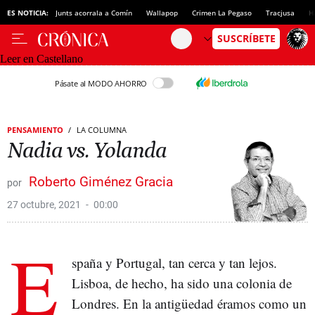
ES NOTICIA:
Junts acorrala a Comín
Wallapop
Crimen La Pegaso
Tracjusa
H
Leer en Castellano
Pásate al MODO AHORRO
PENSAMIENTO
LA COLUMNA
Nadia vs. Yolanda
Roberto Giménez Gracia
27 octubre, 2021
00:00
E
spaña y Portugal, tan cerca y tan lejos.
Lisboa, de hecho, ha sido una colonia de
Londres. En la antigüedad éramos como un