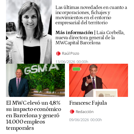
Las últimas novedades en cuanto a
incorporaciones, fichajes y
movimientos en el entorno
empresarial del territorio
Más información |
Laia Corbella,
nueva directora general de la
MWCapital Barcelona
Raúl Pozo
13/06/2026
00:00h
El MWC elevó un 4,8%
Francesc Fajula
su impacto económico
Redacción
en Barcelona y generó
09/06/2026
00:00h
14.000 empleos
temporales