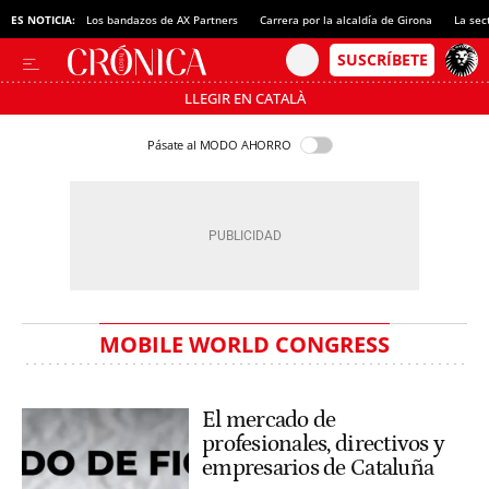
ES NOTICIA:
Los bandazos de AX Partners
Carrera por la alcaldía de Girona
La sec
LLEGIR EN CATALÀ
Pásate al MODO AHORRO
MOBILE WORLD CONGRESS
El mercado de
profesionales, directivos y
empresarios de Cataluña