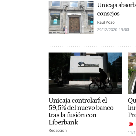
Unicaja absorb
consejos
Raúl Pozo
29/12/2020
19:30h
Unicaja controlará el
Qu
59,5% del nuevo banco
in
tras la fusión con
Pr
Liberbank
Redacción
11/1