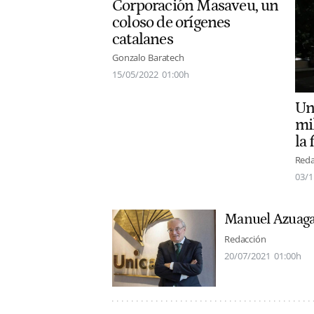
Corporación Masaveu, un
coloso de orígenes
catalanes
Gonzalo Baratech
15/05/2022
01:00h
Un
mil
la
Reda
03/1
Manuel Azuag
Redacción
20/07/2021
01:00h