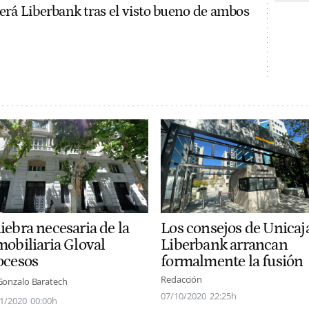
erá Liberbank tras el visto bueno de ambos
iebra necesaria de la
Los consejos de Unicaj
mobiliaria Gloval
Liberbank arrancan
ocesos
formalmente la fusión
Redacción
Gonzalo Baratech
07/10/2020
22:25h
1/2020
00:00h