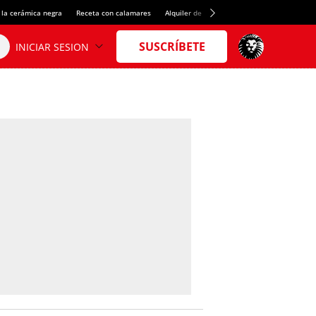
 la cerámica negra
Receta con calamares
Alquiler de habitaciones en España
Créd