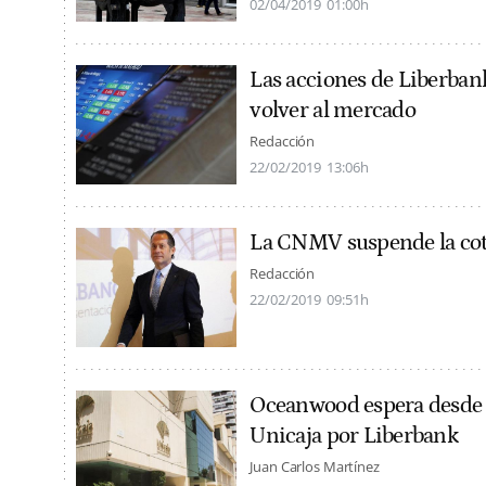
02/04/2019
01:00h
Las acciones de Liberban
volver al mercado
Redacción
22/02/2019
13:06h
La CNMV suspende la cot
Redacción
22/02/2019
09:51h
Oceanwood espera desde l
Unicaja por Liberbank
Juan Carlos Martínez