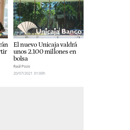
rán
El nuevo Unicaja valdrá
tir
unos 2.100 millones en
bolsa
Raúl Pozo
20/07/2021
01:00h