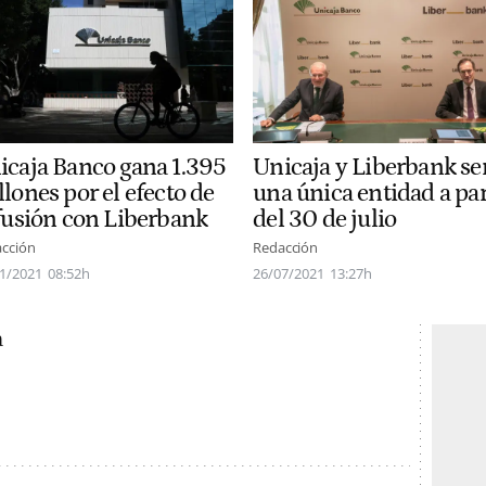
icaja Banco gana 1.395
Unicaja y Liberbank se
lones por el efecto de
una única entidad a par
 fusión con Liberbank
del 30 de julio
cción
Redacción
1/2021
08:52h
26/07/2021
13:27h
a