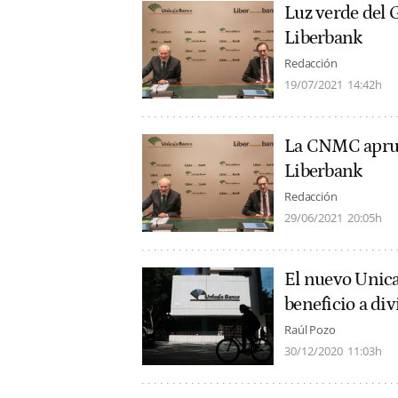
Luz verde del G
Liberbank
Redacción
19/07/2021
14:42h
La CNMC aprueb
Liberbank
Redacción
29/06/2021
20:05h
El nuevo Unica
beneficio a di
Raúl Pozo
30/12/2020
11:03h