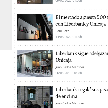
09/09/2020
01:00h
El mercado apuesta 500 m
con Liberbank y Unicaja
Raúl Pozo
14/08/2020
01:00h
Liberbank sigue adelgazand
Unicaja
Juan Carlos Martínez
06/05/2019
00:38h
Liberbank 'regala' sus pis
de encima
Juan Carlos Martínez