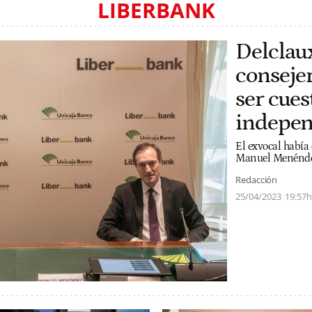
LIBERBANK
Delclau
consejer
ser cues
indepen
El exvocal había 
Manuel Menéndez
Redacción
25/04/2023
19:57