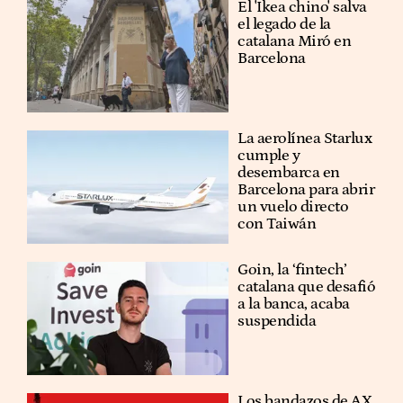
El 'Ikea chino' salva
el legado de la
catalana Miró en
Barcelona
La aerolínea Starlux
cumple y
desembarca en
Barcelona para abrir
un vuelo directo
con Taiwán
Goin, la ‘fintech’
catalana que desafió
a la banca, acaba
suspendida
Los bandazos de AX