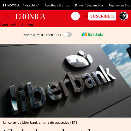
ES NOTICIA:
'Ikea chino'
Aerolínea Starlux
'Fintech' suspendida
Fugitivo en Sitg
Leer en Castellano
Pásate al MODO AHORRO
Un cartel de Liberbank en una de sus sedes / EFE