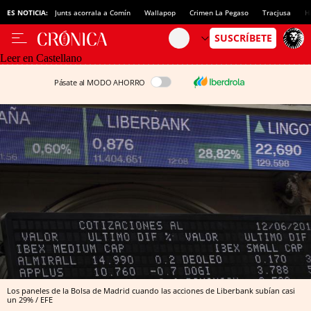
ES NOTICIA:
Junts acorrala a Comín
Wallapop
Crimen La Pegaso
Tracjusa
H
Leer en Castellano
Pásate al MODO AHORRO
Los paneles de la Bolsa de Madrid cuando las acciones de Liberbank subían casi
un 29% / EFE