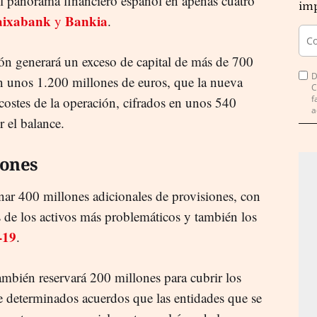
el panorama financiero español en apenas cuatro
imp
aixabank
Bankia
y
.
ón generará un exceso de capital de más de 700
D
en unos 1.200 millones de euros, que la nueva
C
f
 costes de la operación, cifrados en unos 540
a
r el balance.
lones
inar 400 millones adicionales de provisiones, con
os de los activos más problemáticos y también los
-19
.
mbién reservará 200 millones para cubrir los
de determinados acuerdos que las entidades que se