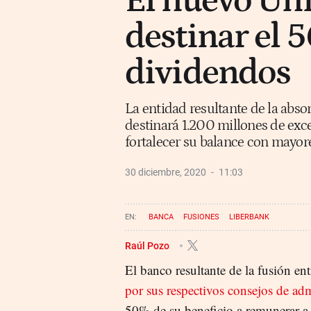
El nuevo Uni
destinar el 
dividendos
La entidad resultante de la abso
destinará 1.200 millones de exces
fortalecer su balance con mayor
30 diciembre, 2020
11:03
BANCA
FUSIONES
LIBERBANK
Raúl Pozo
El banco resultante de la fusión en
por sus respectivos consejos de ad
50% de su beneficio a remunerar a l