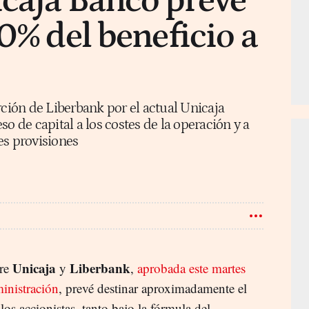
caja Banco prevé
50% del beneficio a
rción de Liberbank por el actual Unicaja
o de capital a los costes de la operación y a
es provisiones
Unicaja
Liberbank
tre
y
,
aprobada este martes
ministración
, prevé destinar aproximadamente el
os accionistas, tanto bajo la fórmula del