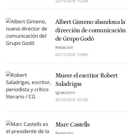
23/11/2018
15:35h
Albert Gimeno abandona la
dirección de comunicación
de Grupo Godó
Redacción
02/11/2018
13:56h
Muere el escritor Robert
Saladrigas
Ignasi Jorro
22/10/2018
10:12h
Marc Castells
Redacción