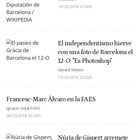
19/10/2018
01:00h
El independentismo hierve
con una foto de Barcelona el
12-O: "Es Photoshop"
Gerard Mateo
13/10/2018
02:02h
Francesc-Marc Álvaro en la FAES
Ignacio Vidal-Folch
09/10/2018
01:00h
Núria de Gispert arremete