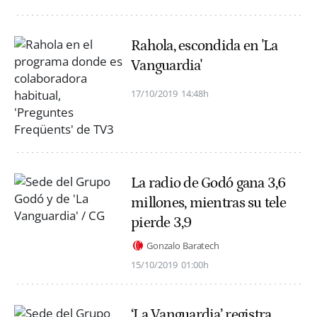
Rahola, escondida en 'La
Vanguardia'
17/10/2019
14:48h
La radio de Godó gana 3,6
millones, mientras su tele
pierde 3,9
Gonzalo Baratech
15/10/2019
01:00h
‘La Vanguardia’ registra