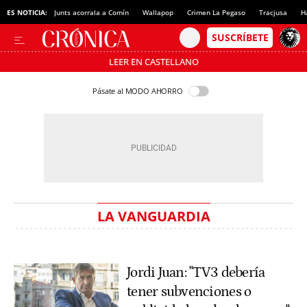
ES NOTICIA:
Junts acorrala a Comín
Wallapop
Crimen La Pegaso
Tracjusa
H
LEER EN CASTELLANO
Pásate al MODO AHORRO
LA VANGUARDIA
Jordi Juan: "TV3 debería
tener subvenciones o