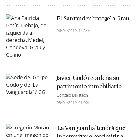
El Santander ‘recoge’ a Grau
06/04/2019
14:34h
Javier Godó reordena su
patrimonio inmobiliario
Gonzalo Baratech
03/04/2019
01:00h
'La Vanguardia' tendrá que
indemnizar o readmitir a