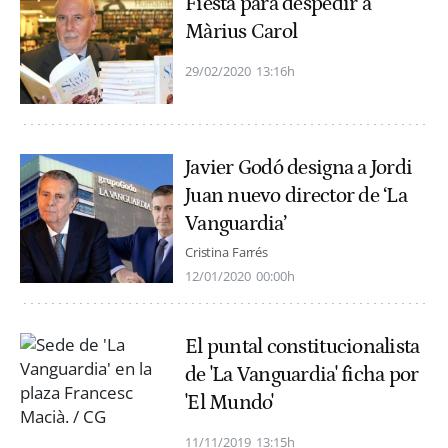
Fiesta para despedir a
Màrius Carol
29/02/2020
13:16h
Javier Godó designa a Jordi
Juan nuevo director de ‘La
Vanguardia’
Cristina Farrés
12/01/2020
00:00h
El puntal constitucionalista
de 'La Vanguardia' ficha por
'El Mundo'
11/11/2019
13:15h