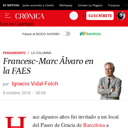
ES NOTICIA:
Junts acorrala a Comín
Wallapop
Crimen La Pegaso
Tracjusa
H
Leer en Castellano
Pásate al MODO AHORRO
PENSAMIENTO
LA COLUMNA
Francesc-Marc Álvaro en
la FAES
Ignacio Vidal-Folch
9 octubre, 2018
00:00
H
ace algunos años fui invitado a un local
del Paseo de Gracia de
Barcelona
a