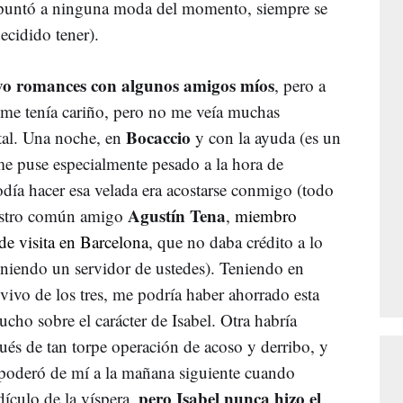
puntó a ninguna moda del momento, siempre se
ecidido tener).
uvo romances con algunos amigos míos
, pero a
 me tenía cariño, pero no me veía muchas
Bocaccio
tal. Una noche, en
y con la ayuda (es un
e puse especialmente pesado a la hora de
día hacer esa velada era acostarse conmigo (todo
Agustín Tena
uestro común amigo
,
miembro
e visita en Barcelona
, que no daba crédito a lo
niendo un servidor de ustedes). Teniendo en
vivo de los tres, me podría haber ahorrado esta
cho sobre el carácter de Isabel. Otra habría
ués de tan torpe operación de acoso y derribo, y
apoderó de mí a la mañana siguiente cuando
pero Isabel nunca hizo el
dículo de la víspera,