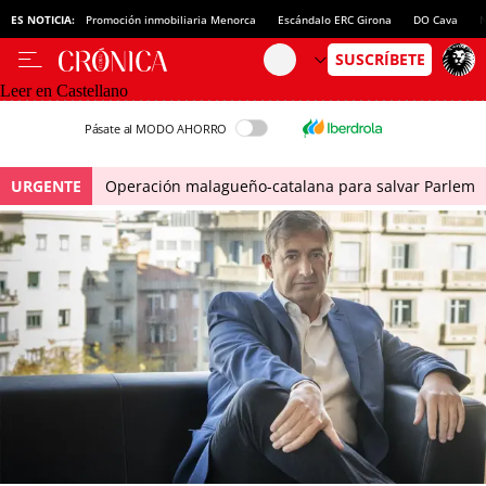
ES NOTICIA:
Promoción inmobiliaria Menorca
Escándalo ERC Girona
DO Cava
N
Leer en Castellano
Pásate al MODO AHORRO
URGENTE
Operación malagueño-catalana para salvar Parlem