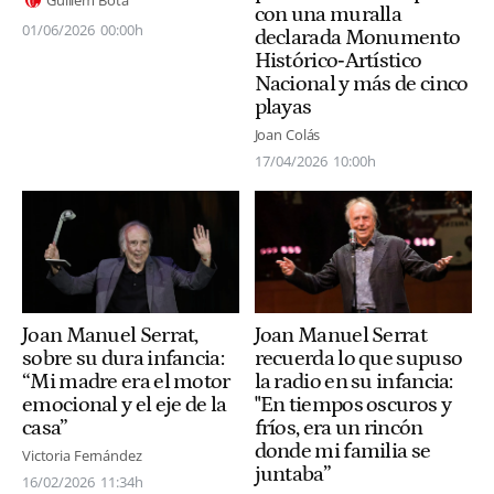
con una muralla
01/06/2026
00:00h
declarada Monumento
Histórico‑Artístico
Nacional y más de cinco
playas
Joan Colás
17/04/2026
10:00h
Joan Manuel Serrat,
Joan Manuel Serrat
sobre su dura infancia:
recuerda lo que supuso
“Mi madre era el motor
la radio en su infancia:
emocional y el eje de la
"En tiempos oscuros y
casa”
fríos, era un rincón
donde mi familia se
Victoria Fernández
juntaba”
16/02/2026
11:34h