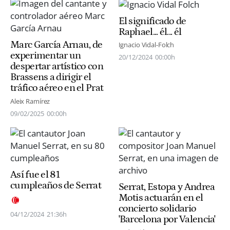
El significado de
Raphael... él... él
Marc García Arnau, de
Ignacio Vidal-Folch
experimentar un
20/12/2024
00:00h
despertar artístico con
Brassens a dirigir el
tráfico aéreo en el Prat
Aleix Ramírez
09/02/2025
00:00h
Así fue el 81
cumpleaños de Serrat
Serrat, Estopa y Andrea
Motis actuarán en el
concierto solidario
04/12/2024
21:36h
'Barcelona por Valencia'