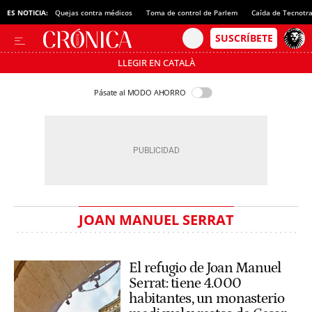
ES NOTICIA:
Quejas contra médicos
Toma de control de Parlem
Caída de Tecnotr
LLEGIR EN CATALÀ
Pásate al MODO AHORRO
JOAN MANUEL SERRAT
El refugio de Joan Manuel
Serrat: tiene 4.000
habitantes, un monasterio