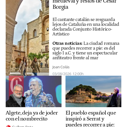
medieval y restos de Cesar
Borgia
El cantante catalán se resguarda
lejos de Cataluña en una localidad
declarada Conjunto Histórico-
Artístico
Otras noticias:
La ciudad romana
que puedes recorrer a pie: es del
siglo I a.C. y tiene un espectacular
anfiteatro frente al mar
Joan Colás
03/08/2026
12:00h
Algete, deja ya de joder
El pueblo español que
con el nombrecito
inspiró a Serrat y
puedes recorrer a pie:
Guillem Bota