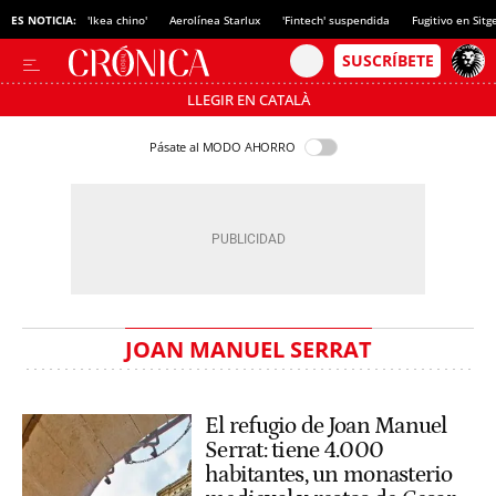
ES NOTICIA:
'Ikea chino'
Aerolínea Starlux
'Fintech' suspendida
Fugitivo en Sitg
LLEGIR EN CATALÀ
Pásate al MODO AHORRO
JOAN MANUEL SERRAT
El refugio de Joan Manuel
Serrat: tiene 4.000
habitantes, un monasterio