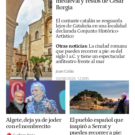
medieval y restos de Cesar
Borgia
El cantante catalán se resguarda
lejos de Cataluña en una localidad
declarada Conjunto Histórico-
Artístico
Otras noticias:
La ciudad romana
que puedes recorrer a pie: es del
siglo I a.C. y tiene un espectacular
anfiteatro frente al mar
Joan Colás
03/08/2026
12:00h
Algete, deja ya de joder
El pueblo español que
con el nombrecito
inspiró a Serrat y
puedes recorrer a pie:
Guillem Bota