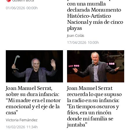
con una muralla
01/06/2026
00:00h
declarada Monumento
Histórico‑Artístico
Nacional y más de cinco
playas
Joan Colás
17/04/2026
10:00h
Joan Manuel Serrat,
Joan Manuel Serrat
sobre su dura infancia:
recuerda lo que supuso
“Mi madre era el motor
la radio en su infancia:
emocional y el eje de la
"En tiempos oscuros y
casa”
fríos, era un rincón
donde mi familia se
Victoria Fernández
juntaba”
16/02/2026
11:34h