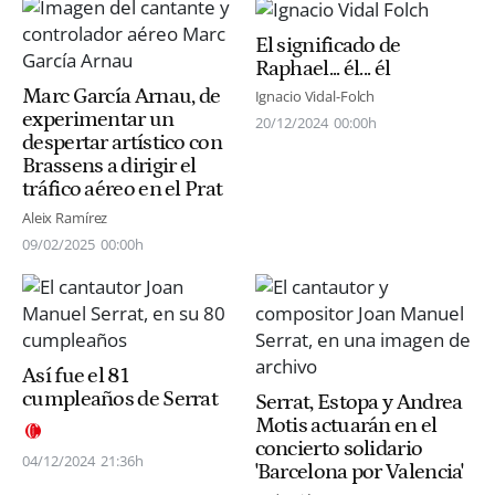
El significado de
Raphael... él... él
Marc García Arnau, de
Ignacio Vidal-Folch
experimentar un
20/12/2024
00:00h
despertar artístico con
Brassens a dirigir el
tráfico aéreo en el Prat
Aleix Ramírez
09/02/2025
00:00h
Así fue el 81
cumpleaños de Serrat
Serrat, Estopa y Andrea
Motis actuarán en el
concierto solidario
04/12/2024
21:36h
'Barcelona por Valencia'