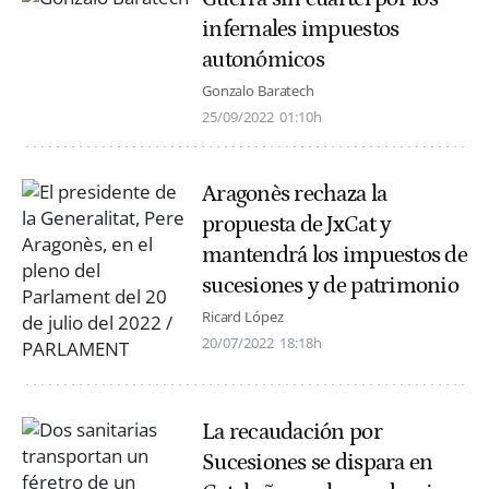
infernales impuestos
autonómicos
Gonzalo Baratech
25/09/2022
01:10h
Aragonès rechaza la
propuesta de JxCat y
mantendrá los impuestos de
sucesiones y de patrimonio
Ricard López
20/07/2022
18:18h
La recaudación por
Sucesiones se dispara en