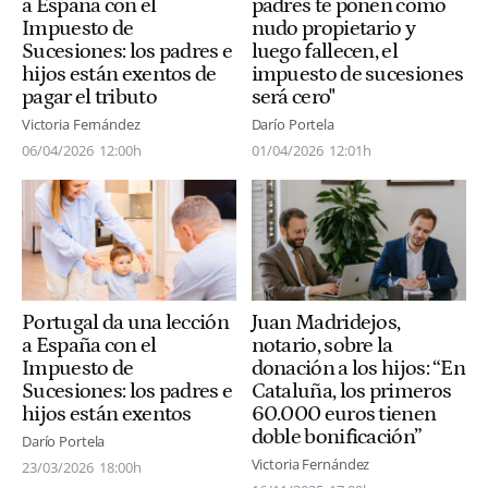
a España con el
padres te ponen como
Impuesto de
nudo propietario y
Sucesiones: los padres e
luego fallecen, el
hijos están exentos de
impuesto de sucesiones
pagar el tributo
será cero"
Victoria Fernández
Darío Portela
06/04/2026
12:00h
01/04/2026
12:01h
Portugal da una lección
Juan Madridejos,
a España con el
notario, sobre la
Impuesto de
donación a los hijos: “En
Sucesiones: los padres e
Cataluña, los primeros
hijos están exentos
60.000 euros tienen
doble bonificación”
Darío Portela
Victoria Fernández
23/03/2026
18:00h