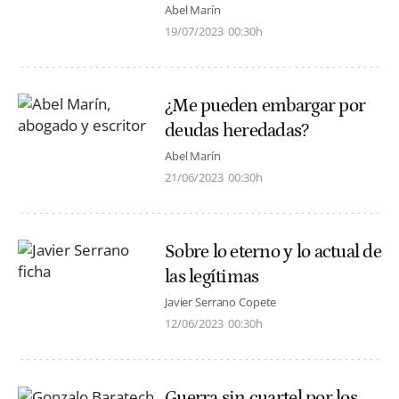
Abel Marín
19/07/2023
00:30h
¿Me pueden embargar por
deudas heredadas?
Abel Marín
21/06/2023
00:30h
Sobre lo eterno y lo actual de
las legítimas
Javier Serrano Copete
12/06/2023
00:30h
Guerra sin cuartel por los