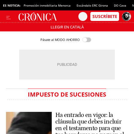
ES NOTICIA:
Promoción inmobiliaria Menorca
Escándalo ERC Girona
DO Cava
N
LLEGIR EN CATALÀ
Pásate al MODO AHORRO
IMPUESTO DE SUCESIONES
Ha entrado en vigor: la
cláusula que debes incluir
en el testamento para que