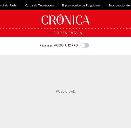
rol de Parlem
Caída de Tecnotramit
El plan oculto de Puigdemont
Succionador de c
LLEGIR EN CATALÀ
Pásate al MODO AHORRO