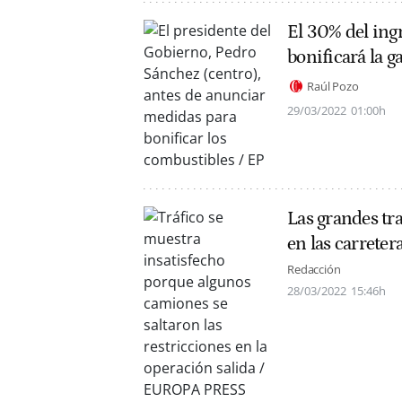
El 30% del ingr
bonificará la g
Raúl Pozo
29/03/2022
01:00h
Las grandes tr
en las carreter
Redacción
28/03/2022
15:46h