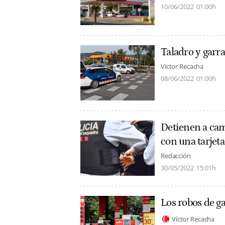
10/06/2022
01:00h
Taladro y garra
Víctor Recacha
08/06/2022
01:00h
Detienen a cam
con una tarjeta
Redacción
30/05/2022
15:01h
Los robos de ga
Víctor Recacha