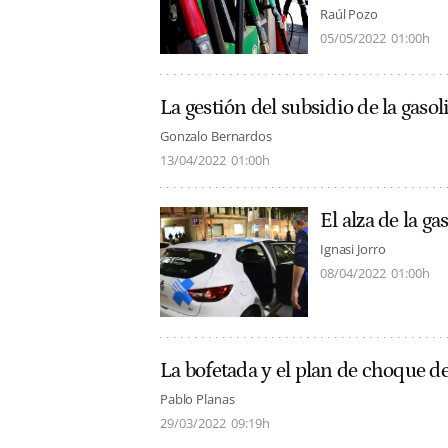
Raúl Pozo
05/05/2022
01:00h
La gestión del subsidio de la gaso
Gonzalo Bernardos
13/04/2022
01:00h
El alza de la g
Ignasi Jorro
08/04/2022
01:00h
La bofetada y el plan de choque d
Pablo Planas
29/03/2022
09:19h