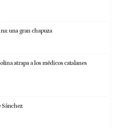
lina: una gran chapuza
asolina atrapa a los médicos catalanes
e Sánchez