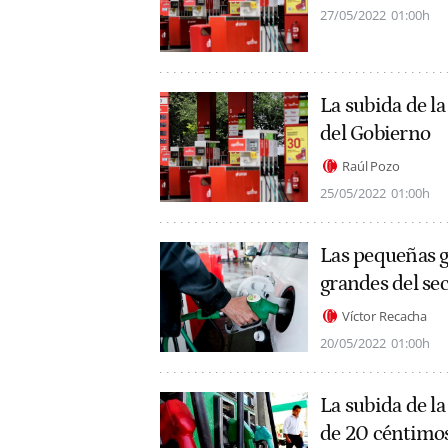
27/05/2022
01:00h
La subida de l
del Gobierno
Raúl Pozo
25/05/2022
01:00h
Las pequeñas g
grandes del se
Víctor Recacha
20/05/2022
01:00h
La subida de la
de 20 céntimo