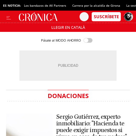
ES NOTICIA:
Los bandazos de AX Partners
Carrera por la alcaldía de Girona
La sec
LLEGIR EN CATALÀ
Pásate al MODO AHORRO
DONACIONES
Sergio Gutiérrez, experto
inmobiliario: "Hacienda te
puede exigir impuestos si