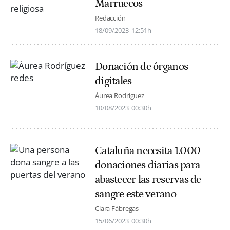
Marruecos
Redacción
18/09/2023
12:51h
Donación de órganos
digitales
Àurea Rodríguez
10/08/2023
00:30h
Cataluña necesita 1.000
donaciones diarias para
abastecer las reservas de
sangre este verano
Clara Fábregas
15/06/2023
00:30h