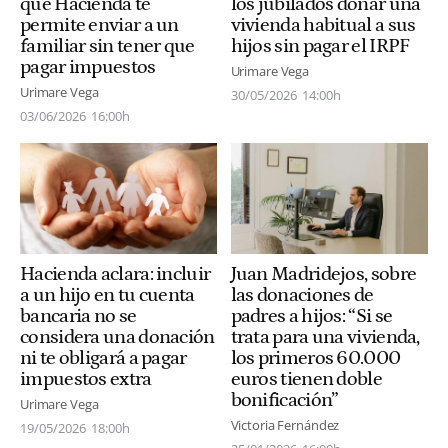
que Hacienda te
los jubilados donar una
permite enviar a un
vivienda habitual a sus
familiar sin tener que
hijos sin pagar el IRPF
pagar impuestos
Urimare Vega
Urimare Vega
30/05/2026
14:00h
03/06/2026
16:00h
Hacienda aclara: incluir
Juan Madridejos, sobre
a un hijo en tu cuenta
las donaciones de
bancaria no se
padres a hijos: “Si se
considera una donación
trata para una vivienda,
ni te obligará a pagar
los primeros 60.000
impuestos extra
euros tienen doble
bonificación”
Urimare Vega
Victoria Fernández
19/05/2026
18:00h