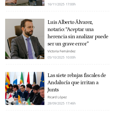
16/11/2025
17:00h
Luis Alberto Álvarez,
notario: “Aceptar una
herencia sin analizar puede
ser un grave error”
Victoria Fernández
05/10/2025
10:00h
Las siete rebajas fiscales de
Andalucía que irritan a
Junts
Ricard López
28/09/2025
17:46h