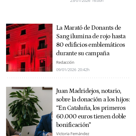
25/01/2026
16:00h
La Marató de Donants de
Sang ilumina de rojo hasta
80 edificios emblemáticos
durante su campaña
Redacción
09/01/2026
20:42h
Juan Madridejos, notario,
sobre la donación a los hijos:
“En Cataluña, los primeros
60.000 euros tienen doble
bonificación”
Victoria Fernández