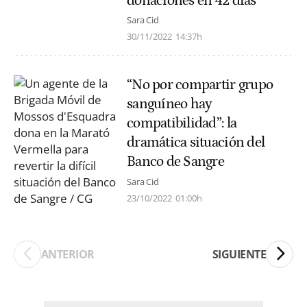
donaciones en 42 días
Sara Cid
30/11/2022
14:37h
“No por compartir grupo
sanguíneo hay
compatibilidad”: la
dramática situación del
Banco de Sangre
Sara Cid
23/10/2022
01:00h
ANTERIOR
SIGUIENTE