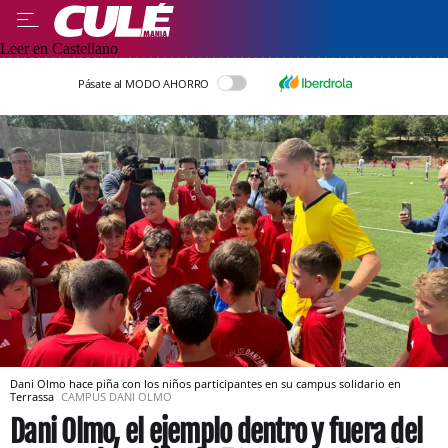
Leer en Castellano
Pásate al MODO AHORRO
Dani Olmo hace piña con los niños participantes en su campus solidario en
Terrassa
CAMPUS DANI OLMO
Dani Olmo, el ejemplo dentro y fuera del