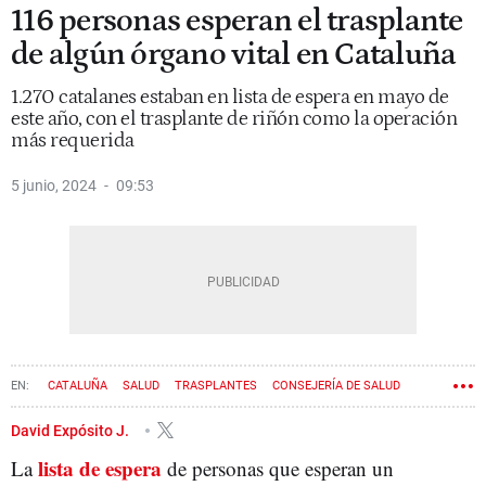
116 personas esperan el trasplante
de algún órgano vital en Cataluña
1.270 catalanes estaban en lista de espera en mayo de
este año, con el trasplante de riñón como la operación
más requerida
5 junio, 2024
09:53
CATALUÑA
SALUD
TRASPLANTES
CONSEJERÍA DE SALUD
LISTAS DE ESPERA
DONACIONES
David Expósito J.
lista de espera
La
de personas que esperan un