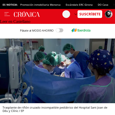
ES NOTICIA:
Promoción inmobiliaria Menorca
Escándalo ERC Girona
DO Cava
N
Leer en Castellano
Pásate al MODO AHORRO
Trasplante de riñón cruzado incompatible pediátrico del Hospital Sant Joan de
Déu y Clínic / EP