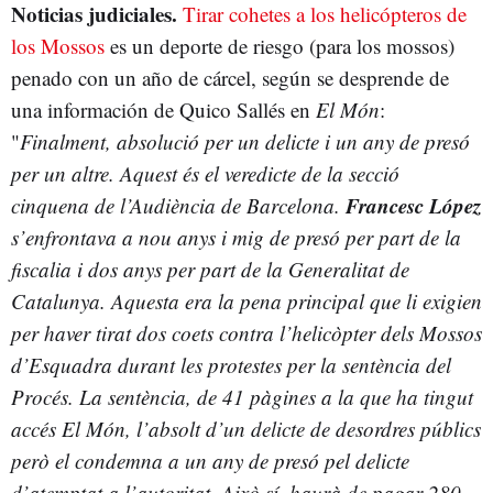
Noticias judiciales.
Tirar cohetes a los helicópteros de
los Mossos
es un deporte de riesgo (para los mossos)
penado con un año de cárcel, según se desprende de
una información de Quico Sallés en
El Món
:
"
Finalment, absolució per un delicte i un any de presó
per un altre. Aquest és el veredicte de la secció
Francesc López
cinquena de l’Audiència de Barcelona.
s’enfrontava a nou anys i mig de presó per part de la
fiscalia i dos anys per part de la Generalitat de
Catalunya. Aquesta era la pena principal que li exigien
per haver tirat dos coets contra l’helicòpter dels Mossos
d’Esquadra durant les protestes per la sentència del
Procés. La sentència, de 41 pàgines a la que ha tingut
accés El Món, l’absolt d’un delicte de desordres públics
però el condemna a un any de presó pel delicte
d’atemptat a l’autoritat. Això sí, haurà de pagar 280