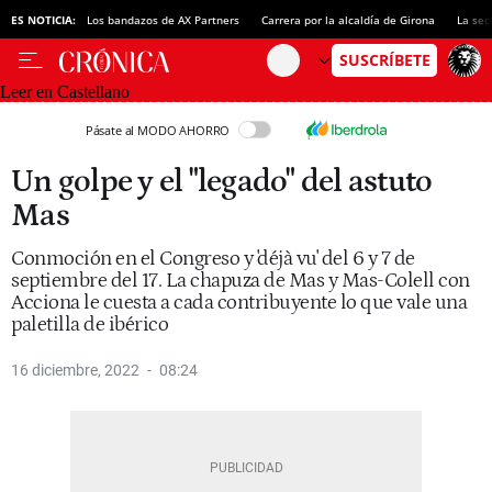
ES NOTICIA:
Los bandazos de AX Partners
Carrera por la alcaldía de Girona
La sec
Leer en Castellano
Pásate al MODO AHORRO
Un golpe y el "legado" del astuto
Mas
Conmoción en el Congreso y 'déjà vu' del 6 y 7 de
septiembre del 17. La chapuza de Mas y Mas-Colell con
Acciona le cuesta a cada contribuyente lo que vale una
paletilla de ibérico
16 diciembre, 2022
08:24