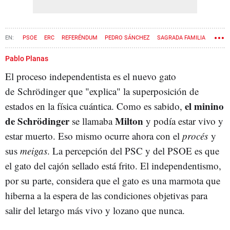
PSOE
ERC
REFERÉNDUM
PEDRO SÁNCHEZ
SAGRADA FAMILIA
CÓDIGO PENAL
MALVERSACIÓN
SEDICIÓN
PERE ARAGONÈS
Pablo Planas
El proceso independentista es el nuevo gato
SALVADOR ILLA
de Schrödinger que "explica" la superposición de
el minino
estados en la física cuántica. Como es sabido,
de Schrödinger
Milton
se llamaba
y podía estar vivo y
estar muerto. Eso mismo ocurre ahora con el
procés
y
sus
meigas
. La percepción del PSC y del PSOE es que
el gato del cajón sellado está frito. El independentismo,
por su parte, considera que el gato es una marmota que
hiberna a la espera de las condiciones objetivas para
salir del letargo más vivo y lozano que nunca.