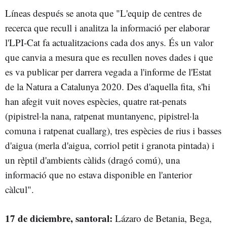
Líneas después se anota que "L'equip de centres de
recerca que recull i analitza la informació per elaborar
l'LPI-Cat fa actualitzacions cada dos anys. És un valor
que canvia a mesura que es recullen noves dades i que
es va publicar per darrera vegada a l'informe de l'Estat
de la Natura a Catalunya 2020. Des d'aquella fita, s'hi
han afegit vuit noves espècies, quatre rat-penats
(pipistrel·la nana, ratpenat muntanyenc, pipistrel·la
comuna i ratpenat cuallarg), tres espècies de rius i basses
d'aigua (merla d'aigua, corriol petit i granota pintada) i
un rèptil d'ambients càlids (dragó comú), una
informació que no estava disponible en l'anterior
càlcul".
17 de diciembre, santoral:
Lázaro de Betania, Bega,