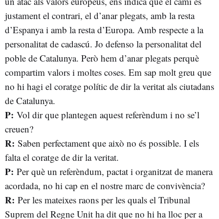
un atac als valors europeus, ens indica que el camí és
justament el contrari, el d’anar plegats, amb la resta
d’Espanya i amb la resta d’Europa. Amb respecte a la
personalitat de cadascú. Jo defenso la personalitat del
poble de Catalunya. Però hem d’anar plegats perquè
compartim valors i moltes coses. Em sap molt greu que
no hi hagi el coratge polític de dir la veritat als ciutadans
de Catalunya.
P:
Vol dir que plantegen aquest referèndum i no se’l
creuen?
R:
Saben perfectament que això no és possible. I els
falta el coratge de dir la veritat.
P:
Per què un referèndum, pactat i organitzat de manera
acordada, no hi cap en el nostre marc de convivència?
R:
Per les mateixes raons per les quals el Tribunal
Suprem del Regne Unit ha dit que no hi ha lloc per a