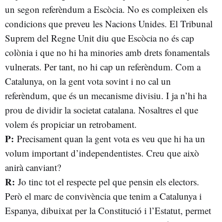
un segon referèndum a Escòcia. No es compleixen els
condicions que preveu les Nacions Unides. El Tribunal
Suprem del Regne Unit diu que Escòcia no és cap
colònia i que no hi ha minories amb drets fonamentals
vulnerats. Per tant, no hi cap un referèndum. Com a
Catalunya, on la gent vota sovint i no cal un
referèndum, que és un mecanisme divisiu. I ja n’hi ha
prou de dividir la societat catalana. Nosaltres el que
volem és propiciar un retrobament.
P:
Precisament quan la gent vota es veu que hi ha un
volum important d’independentistes. Creu que això
anirà canviant?
R:
Jo tinc tot el respecte pel que pensin els electors.
Però el marc de convivència que tenim a Catalunya i
Espanya, dibuixat per la Constitució i l’Estatut, permet