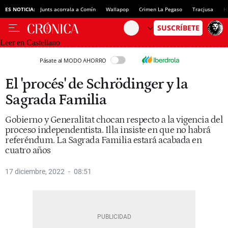
ES NOTICIA:
Junts acorrala a Comín
Wallapop
Crimen La Pegaso
Tracjusa
H
Leer en Castellano
Pásate al MODO AHORRO
El 'procés' de Schrödinger y la
Sagrada Familia
Gobierno y Generalitat chocan respecto a la vigencia del
proceso independentista. Illa insiste en que no habrá
referéndum. La Sagrada Familia estará acabada en
cuatro años
17 diciembre, 2022
08:51