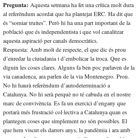
Pregunta:
Aquesta setmana ha fet una crítica molt dura
al referèndum acordat que ha plantejat ERC. Ha dit que
és “somiar truites”. Però hi ha una part important de la
població que és independentista i que vol canalitzar
aquesta aspiració per canals democràtics.
Respuesta: Amb molt de respecte, el que dic és prou
d’enredar la ciutadania i d’embolicar la troca. Que es
diguin les coses clares. Alguns fa ben poc parlaven de la
via canadenca, ara parlen de la via Montenegro. Prou.
No hi haurà referèndum d’autodeterminació a
Catalunya. No hi serà perquè no té cabuda en el nostre
marc de convivència. Es fa un exercici d’engany que
portarà més frustració col·lectiva a Catalunya quan es
plantegen coses que simplement no són possibles. El
que hem viscut els darrers anys, la pandèmia i ara amb