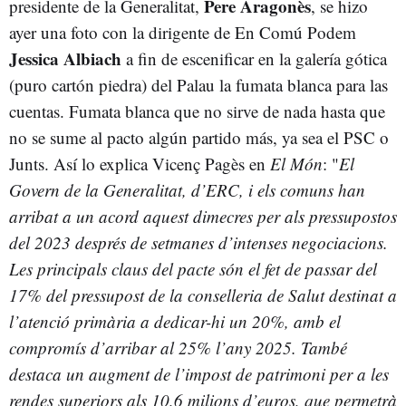
Pere Aragonès
presidente de la Generalitat,
, se hizo
ayer una foto con la dirigente de En Comú Podem
Jessica Albiach
a fin de escenificar en la galería gótica
(puro cartón piedra) del Palau la fumata blanca para las
cuentas. Fumata blanca que no sirve de nada hasta que
no se sume al pacto algún partido más, ya sea el PSC o
Junts. Así lo explica Vicenç Pagès en
El Món
: "
El
Govern de la Generalitat, d’ERC, i els comuns han
arribat a un acord aquest dimecres per als pressupostos
del 2023 després de setmanes d’intenses negociacions.
Les principals claus del pacte són el fet de passar del
17% del pressupost de la conselleria de Salut destinat a
l’atenció primària a dedicar-hi un 20%, amb el
compromís d’arribar al 25% l’any 2025. També
destaca un augment de l’impost de patrimoni per a les
rendes superiors als 10,6 milions d’euros, que permetrà