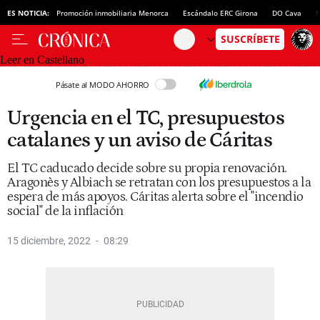
ES NOTICIA:
Promoción inmobiliaria Menorca
Escándalo ERC Girona
DO Cava
N
Leer en Castellano
Pásate al MODO AHORRO
Urgencia en el TC, presupuestos
catalanes y un aviso de Cáritas
El TC caducado decide sobre su propia renovación.
Aragonès y Albiach se retratan con los presupuestos a la
espera de más apoyos. Cáritas alerta sobre el "incendio
social" de la inflación
15 diciembre, 2022
08:29