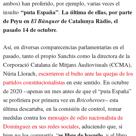
ambos) han proferido, por ejemplo, varias veces el
“puta España”
La última de ellas, por parte
insulto
.
de Peyu en
El Búnquer
de Catalunya Ràdio, el
pasado 14 de octubre
.
Así, en diversas comparecencias parlamentarias en el
pasado, tanto el propio Sanchis como la directora de la
Corporació Catalana de Mitjans Àudiovisuals (CCMA),
Núria Llorach,
escurrieron el bulto ante las quejas de los
partidos constitucionalistas
en este sentido. En octubre
de 2020 --apenas un mes antes de que el “puta España”
se profiriera por primera vez en
Bricoheroes
-- esta
última descartaba, en la comisión de control, tomar
medidas contra los
mensajes de odio nacionalista de
Domínguez en sus redes sociales
, aduciendo que, si
es libre de hacerlo
bien no los compartía, “
, y el libro