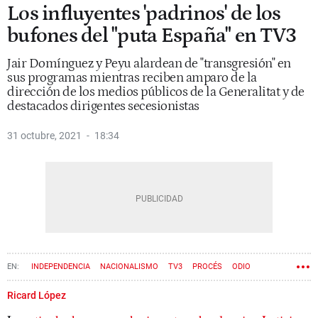
Los influyentes 'padrinos' de los
bufones del "puta España" en TV3
Jair Domínguez y Peyu alardean de "transgresión" en
sus programas mientras reciben amparo de la
dirección de los medios públicos de la Generalitat y de
destacados dirigentes secesionistas
31 octubre, 2021
18:34
INDEPENDENCIA
NACIONALISMO
TV3
PROCÉS
ODIO
CATALUNYA RÀDIO
HUMOR
VICENT SANCHIS
CCMA
Ricard López
JUNTS PER CATALUNYA