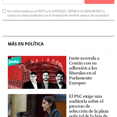
De conformidad con el RGPD y la LOPDGDD, CRÓNICA GLOBALMEDIA S.L.
tratará los datos facilitados con la finalidad de remitirle noticias de actualidad.
MÁS EN POLÍTICA
Junts acorrala a
Comín con su
adhesión a los
liberales en el
Parlamento
Europeo
El PSC exige una
auditoría sobre el
proceso de
selección de la plaza
policial de la hija de