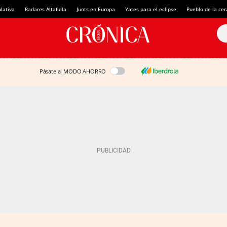
lativa
Radares Altafulla
Junts en Europa
Yates para el eclipse
Pueblo de la ce
Pásate al MODO AHORRO