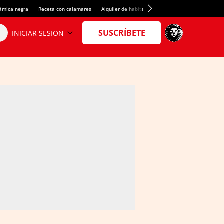
rámica negra
Receta con calamares
Alquiler de habitaciones en España
Crédito del