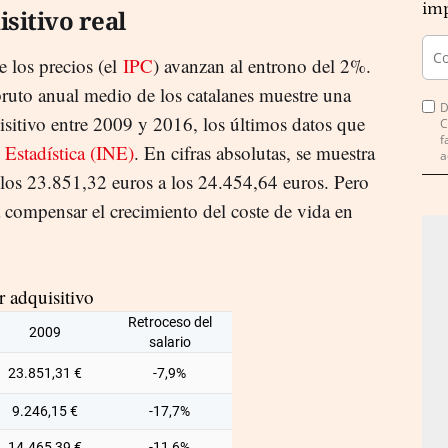
imp
sitivo real
e los precios (el
IPC
) avanzan al entrono del 2%.
bruto anual medio de los catalanes muestre una
D
sitivo entre 2009 y 2016, los últimos datos que
C
f
 Estadística (INE)
. En cifras absolutas, se muestra
a
los 23.851,32 euros a los 24.454,64 euros. Pero
a compensar el crecimiento del coste de vida en
r adquisitivo
Retroceso del
2009
salario
23.851,31 €
-7,9%
9.246,15 €
-17,7%
14.465,39 €
-11,6%