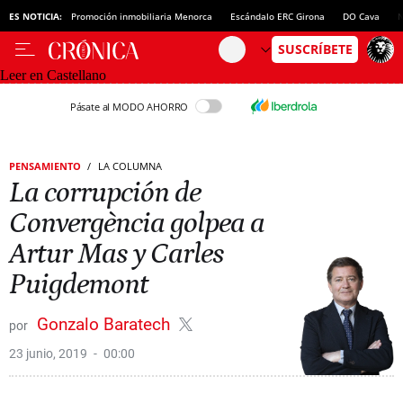
ES NOTICIA:
Promoción inmobiliaria Menorca
Escándalo ERC Girona
DO Cava
N
Leer en Castellano
Pásate al MODO AHORRO
PENSAMIENTO
LA COLUMNA
La corrupción de
Convergència golpea a
Artur Mas y Carles
Puigdemont
Gonzalo Baratech
23 junio, 2019
00:00