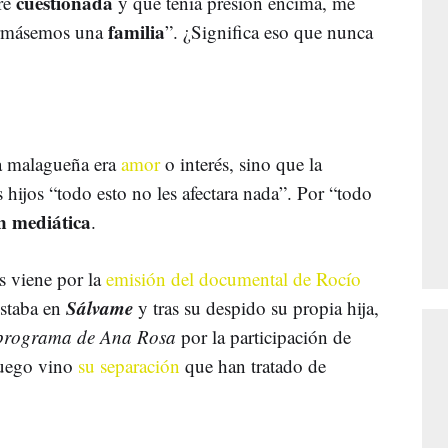
cuestionada
re
y que tenía presión encima, me
familia
ormásemos una
”. ¿Significa eso que nunca
la malagueña era
amor
o interés, sino que la
 hijos “todo esto no les afectara nada”. Por “todo
n mediática
.
s viene por la
emisión del documental de Rocío
Sálvame
estaba en
y tras su despido su propia hija,
programa de Ana Rosa
por la participación de
uego vino
su separación
que han tratado de