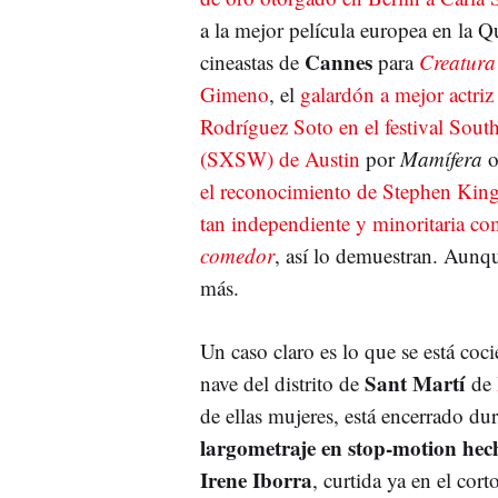
a la mejor película europea en la 
Cannes
cineastas de
para
Creatura
Gimeno
, el
galardón a mejor actriz
Rodríguez Soto en el festival Sout
(SXSW) de Austin
por
Mamífera
o
el reconocimiento de Stephen King
tan independiente y minoritaria c
comedor
, así lo demuestran. Aun
más.
Un caso claro es lo que se está coc
Sant Martí
nave del distrito de
de
de ellas mujeres, está encerrado d
largometraje en stop-motion hec
Irene Iborra
, curtida ya en el cor