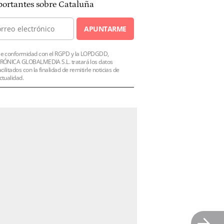
ortantes sobre Cataluña
APUNTARME
e conformidad con el RGPD y la LOPDGDD,
RÓNICA GLOBALMEDIA S.L. tratará los datos
acilitados con la finalidad de remitirle noticias de
ctualidad.