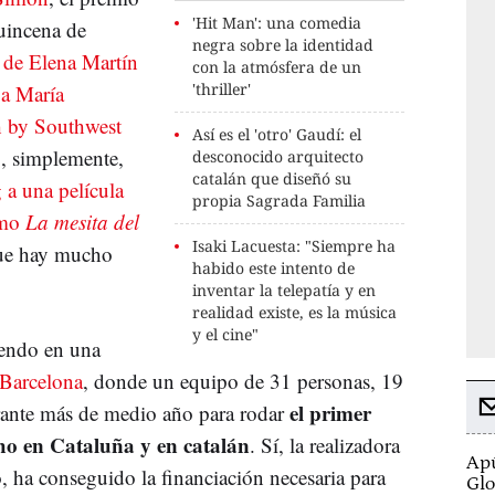
'Hit Man': una comedia
Quincena de
negra sobre la identidad
de Elena Martín
con la atmósfera de un
'thriller'
 a María
h by Southwest
Así es el 'otro' Gaudí: el
, simplemente,
desconocido arquitecto
catalán que diseñó su
 a una película
propia Sagrada Familia
omo
La mesita del
Isaki Lacuesta: "Siempre ha
que hay mucho
habido este intento de
inventar la telepatía y en
realidad existe, es la música
y el cine"
iendo en una
Barcelona
, donde un equipo de 31 personas, 19
el primer
urante más de medio año para rodar
ho en Cataluña y en catalán
. Sí, la realizadora
Apú
to, ha conseguido la financiación necesaria para
Glo