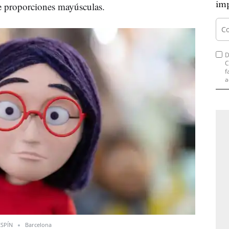
imp
de proporciones mayúsculas.
D
C
f
a
ESPÍN
Barcelona