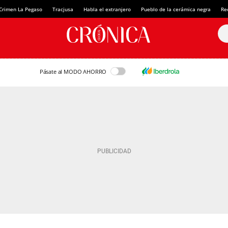
Crimen La Pegaso
Tracjusa
Habla el extranjero
Pueblo de la cerámica negra
Re
Pásate al MODO AHORRO