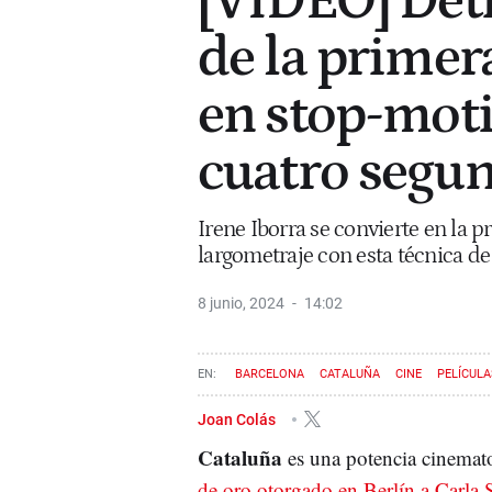
[VÍDEO] Detr
de la primer
en stop-moti
cuatro segun
Irene Iborra se convierte en la 
largometraje con esta técnica d
8 junio, 2024
14:02
BARCELONA
CATALUÑA
CINE
PELÍCULA
Joan Colás
Cataluña
es una potencia cinemat
de oro otorgado en Berlín a Carla