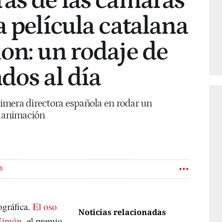
ás de las cámaras
a película catalana
on: un rodaje de
dos al día
primera directora española en rodar un
e animación
S
ográfica.
El oso
Noticias relacionadas
 Simón
, el premio