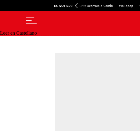
ES NOTICIA:
Junts acorrala a Comín
Wallapop
Leer en Castellano