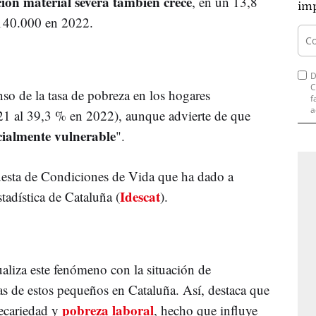
ción material severa también crece
, en un 13,8
imp
 140.000 en 2022.
D
C
so de la tasa de pobreza en los hogares
f
a
1 al 39,3 % en 2022), aunque advierte de que
cialmente vulnerable
".
uesta de Condiciones de Vida que ha dado a
Idescat
stadística de Cataluña (
).
aliza este fenómeno con la situación de
as de estos pequeños en Cataluña. Así, destaca que
pobreza laboral
ecariedad y
, hecho que influye