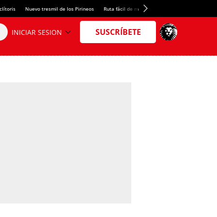
lítoris
Nuevo tresmil de los Pirineos
Ruta fácil de montaña
El arroz más meloso