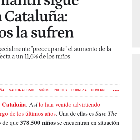
nfantil sigue
 Cataluña:
s la sufren
pecialmente "preocupante" el aumento de la
ecta a un 11,6% de los niños
UÑA
NACIONALISMO
NIÑOS
PROCÉS
POBREZA
GOVERN
Cataluña
n
. Así
lo han venido advirtiendo
argo de los últimos años
. Una de ellas es
Save The
378.500 niños
do de que
se encuentran en situación