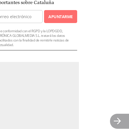
ortantes sobre Cataluña
APUNTARME
e conformidad con el RGPD y la LOPDGDD,
RÓNICA GLOBALMEDIA S.L. tratará los datos
acilitados con la finalidad de remitirle noticias de
ctualidad.