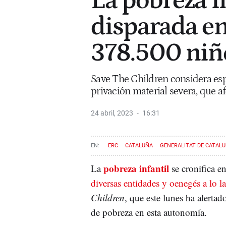
La pobreza i
disparada en
378.500 niño
Save The Children considera es
privación material severa, que af
24 abril, 2023
16:31
ERC
CATALUÑA
GENERALITAT DE CATAL
JUNTS PER CATALUNYA
pobreza infantil
La
se cronifica e
diversas entidades y oenegés a lo l
Children
, que este lunes ha alerta
de pobreza en esta autonomía.