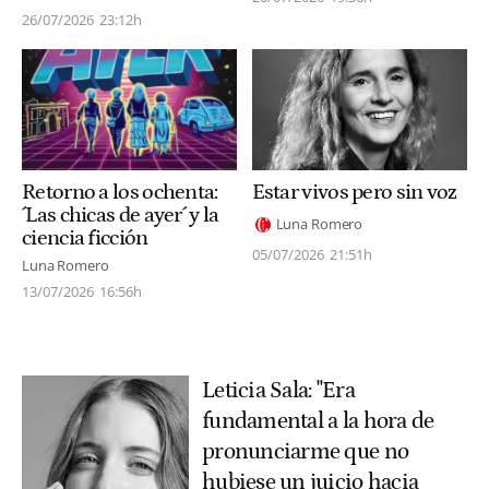
26/07/2026
23:12h
Retorno a los ochenta:
Estar vivos pero sin voz
´Las chicas de ayer´ y la
Luna Romero
ciencia ficción
05/07/2026
21:51h
Luna Romero
13/07/2026
16:56h
Leticia Sala: "Era
fundamental a la hora de
pronunciarme que no
hubiese un juicio hacia