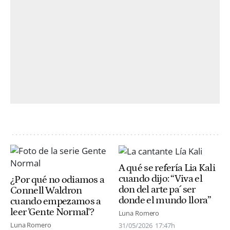
A qué se refería Lia Kali
cuando dijo: “Viva el
¿Por qué no odiamos a
don del arte pa´ ser
Connell Waldron
donde el mundo llora”
cuando empezamos a
leer 'Gente Normal'?
Luna Romero
Luna Romero
31/05/2026
17:47h