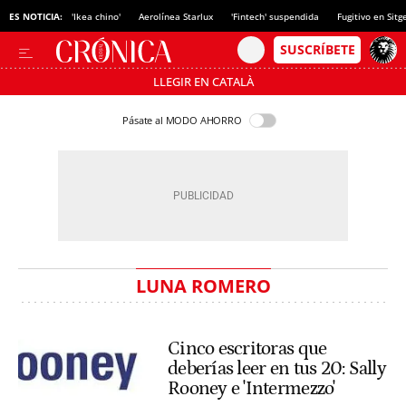
ES NOTICIA:
'Ikea chino'
Aerolínea Starlux
'Fintech' suspendida
Fugitivo en Sitg
LLEGIR EN CATALÀ
Pásate al MODO AHORRO
LUNA ROMERO
Cinco escritoras que
deberías leer en tus 20: Sally
Rooney e 'Intermezzo'