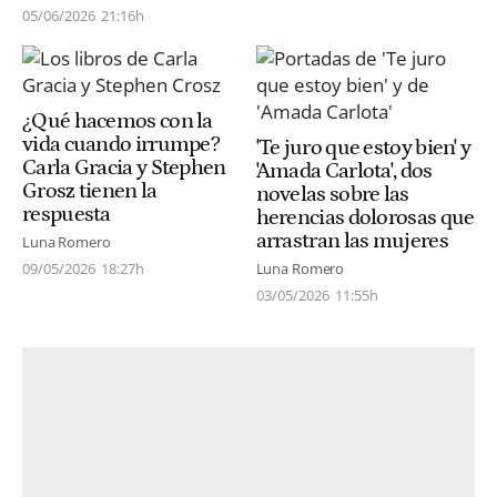
05/06/2026
21:16h
¿Qué hacemos con la
vida cuando irrumpe?
'Te juro que estoy bien' y
Carla Gracia y Stephen
'Amada Carlota', dos
Grosz tienen la
novelas sobre las
respuesta
herencias dolorosas que
arrastran las mujeres
Luna Romero
09/05/2026
18:27h
Luna Romero
03/05/2026
11:55h