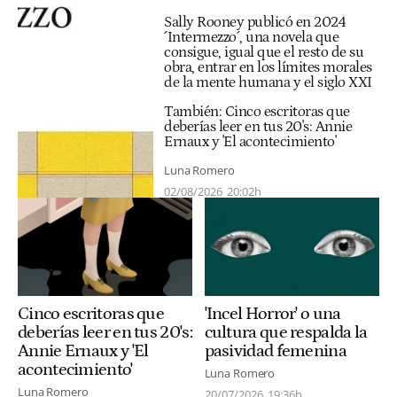
Sally Rooney publicó en 2024
´Intermezzo´, una novela que
consigue, igual que el resto de su
obra, entrar en los límites morales
de la mente humana y el siglo XXI
También:
Cinco escritoras que
deberías leer en tus 20's: Annie
Ernaux y 'El acontecimiento'
Luna Romero
02/08/2026
20:02h
Cinco escritoras que
'Incel Horror' o una
deberías leer en tus 20's:
cultura que respalda la
Annie Ernaux y 'El
pasividad femenina
acontecimiento'
Luna Romero
Luna Romero
20/07/2026
19:36h