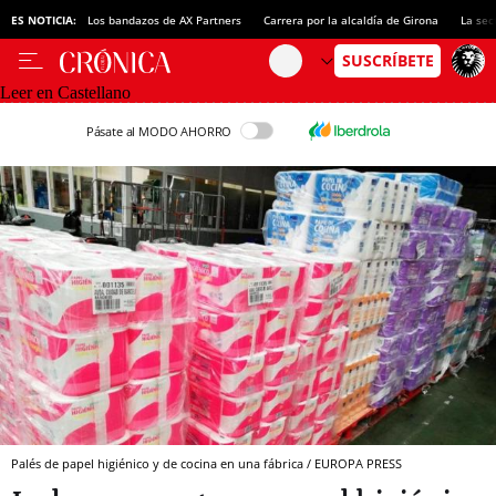
ES NOTICIA:
Los bandazos de AX Partners
Carrera por la alcaldía de Girona
La sec
Leer en Castellano
Pásate al MODO AHORRO
Palés de papel higiénico y de cocina en una fábrica / EUROPA PRESS