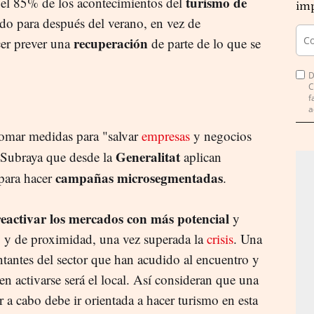
turismo de
 el 85% de los acontecimientos del
imp
do para después del verano, en vez de
recuperación
cer prever una
de parte de lo que se
D
C
f
a
tomar medidas para "salvar
empresas
y negocios
Generalitat
 Subraya que desde la
aplican
campañas microsegmentadas
 para hacer
.
reactivar los mercados con más potencial
y
o y de proximidad, una vez superada la
crisis
. Una
tantes del sector que han acudido al encuentro y
a en activarse será el local. Así consideran que una
 a cabo debe ir orientada a hacer turismo en esta