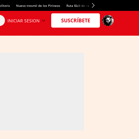
lítoris
Nuevo tresmil de los Pirineos
Ruta fácil de montaña
El arroz más meloso