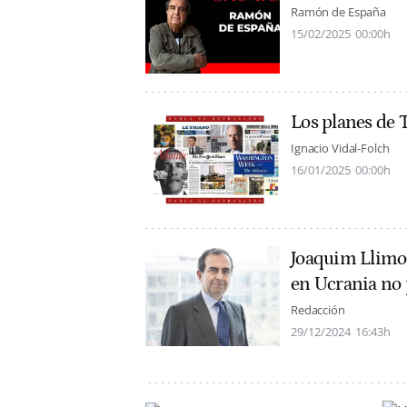
Ramón de España
15/02/2025
00:00h
Los planes de 
Ignacio Vidal-Folch
16/01/2025
00:00h
Joaquim Llimo
en Ucrania no 
Redacción
29/12/2024
16:43h