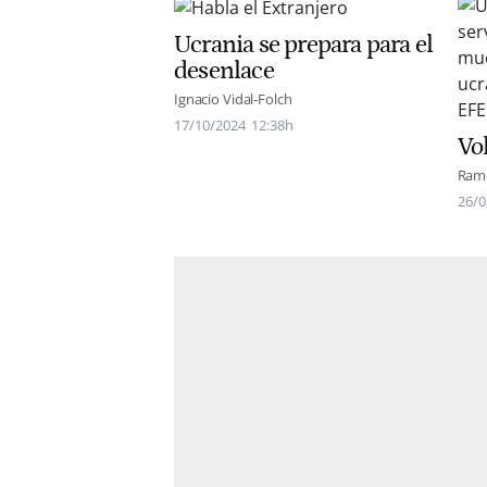
Ucrania se prepara para el
desenlace
Ignacio Vidal-Folch
17/10/2024
12:38h
Vo
Ram
26/0