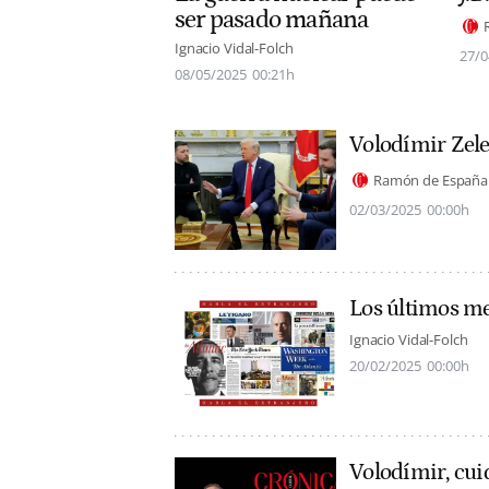
ser pasado mañana
Ignacio Vidal-Folch
27/0
08/05/2025
00:21h
Volodímir Zel
Ramón de España
02/03/2025
00:00h
Los últimos m
Ignacio Vidal-Folch
20/02/2025
00:00h
Volodímir, cu