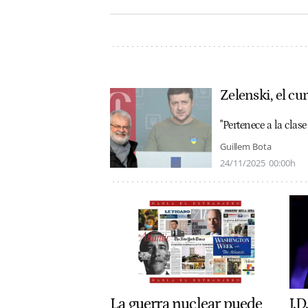
Zelenski, el cu
"Pertenece a la cla
Guillem Bota
24/11/2025
00:00h
La guerra nuclear puede
J.D