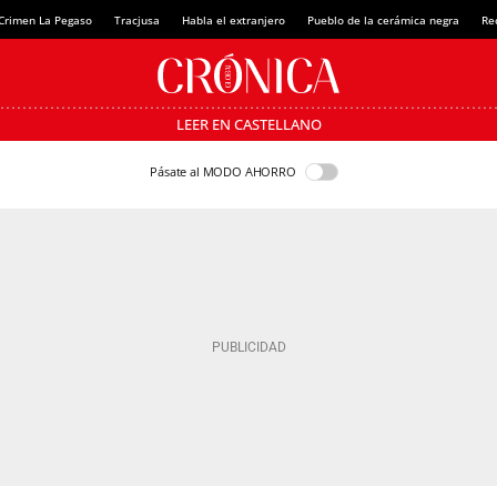
Crimen La Pegaso
Tracjusa
Habla el extranjero
Pueblo de la cerámica negra
Re
LEER EN CASTELLANO
Pásate al MODO AHORRO