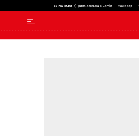
ES NOTICIA:
Junts acorrala a Comín
Wallapop