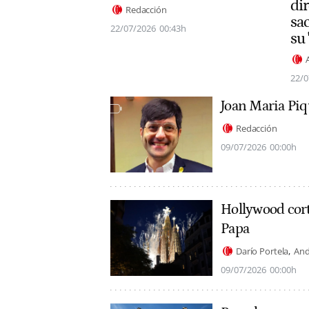
dir
Redacción
sac
22/07/2026
00:43h
su 
22/0
Joan Maria Piq
Redacción
09/07/2026
00:00h
Hollywood corte
Papa
Darío Portela
And
09/07/2026
00:00h