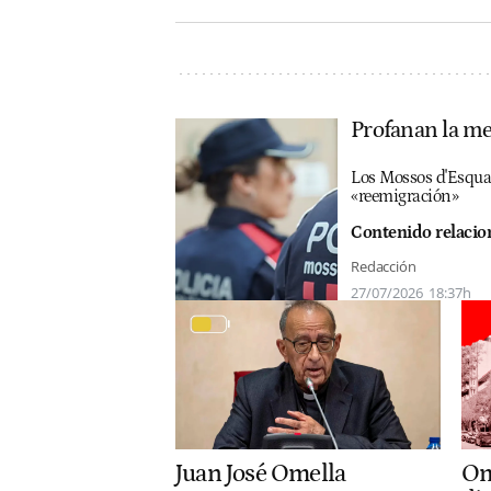
Profanan la me
Los Mossos d'Esquad
«reemigración»
Contenido relacio
Redacción
27/07/2026
18:37h
Juan José Omella
Om