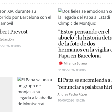
bert Prevost
“Estoy pensando en el
abuelo”: la historia detr
Redacción
de la foto de dos
6/2026
00:00h
hermanos en la vigilia 
Papa en Barcelona
Miranda Solana
11/06/2026
00:00h
El Papa se encomienda a 
"renunciar a palabras hir
Andrea Pacha Röper
10/06/2026
13:03h