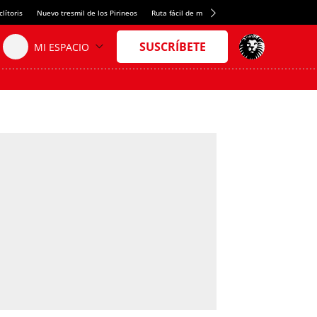
lítoris
Nuevo tresmil de los Pirineos
Ruta fácil de montaña
El arroz más meloso