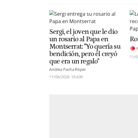
Sergi, el joven que le dio
un rosario al Papa en
Ro
Montserrat: "Yo quería su
bendición, pero él creyó
11/0
que era un regalo"
Andrea Pacha Röper
11/06/2026
16:43h