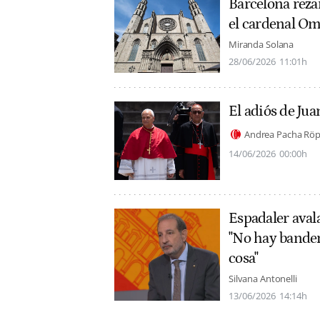
Barcelona reza
el cardenal Om
Miranda Solana
28/06/2026
11:01h
El adiós de Jua
Andrea Pacha Röp
14/06/2026
00:00h
Espadaler avala
"No hay bandera
cosa"
Silvana Antonelli
13/06/2026
14:14h