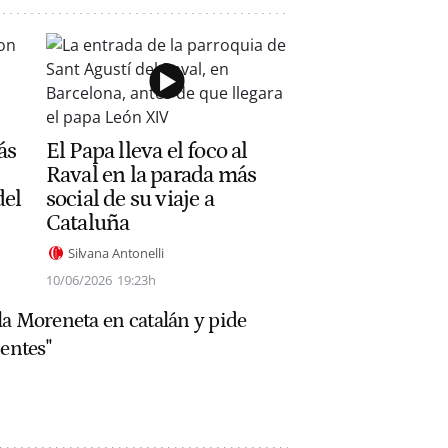
ás
El Papa lleva el foco al
Raval en la parada más
del
social de su viaje a
Cataluña
Silvana Antonelli
10/06/2026
19:23h
la Moreneta en catalán y pide
ientes"