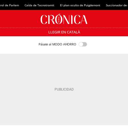
rol de Parlem
Caída de Tecnotramit
El plan oculto de Puigdemont
Succionador de c
LLEGIR EN CATALÀ
Pásate al MODO AHORRO