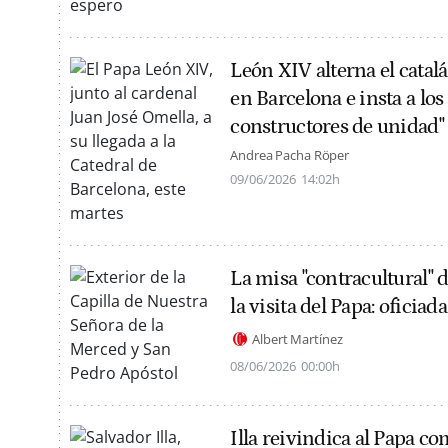
León XIV alterna el catal
en Barcelona e insta a los
constructores de unidad"
Andrea Pacha Röper
09/06/2026
14:02h
La misa "contracultural" 
la visita del Papa: oficiad
Albert Martínez
08/06/2026
00:00h
Illa reivindica al Papa co