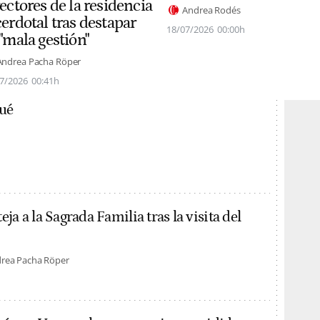
ectores de la residencia
Andrea Rodés
erdotal tras destapar
18/07/2026
00:00h
"mala gestión"
Andrea Pacha Röper
7/2026
00:41h
ué
ja a la Sagrada Familia tras la visita del
rea Pacha Röper