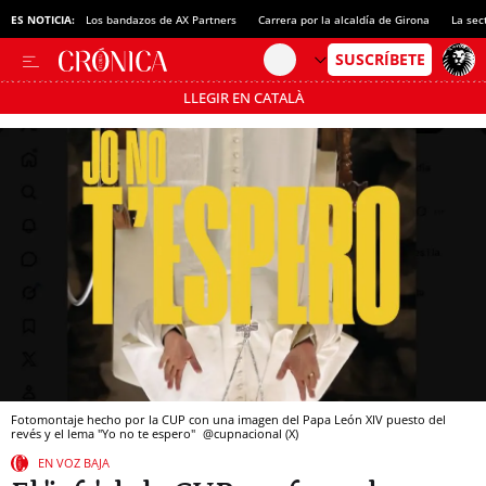
ES NOTICIA:
Los bandazos de AX Partners
Carrera por la alcaldía de Girona
La sec
LLEGIR EN CATALÀ
Pásate al MODO AHORRO
Fotomontaje hecho por la CUP con una imagen del Papa León XIV puesto del
revés y el lema "Yo no te espero"
@cupnacional (X)
EN VOZ BAJA