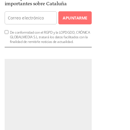
importantes sobre Cataluña
APUNTARME
De conformidad con el RGPD y la LOPDGDD, CRÓNICA
GLOBALMEDIA S.L. tratará los datos facilitados con la
finalidad de remitirle noticias de actualidad.