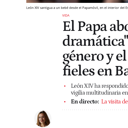
León XIV santigua a un bebé desde el Papamóvil, en el interior del 
VIDA
El Papa abo
dramática" 
género y e
fieles en 
León XIV ha respondido 
vigilia multitudinaria 
En directo:
La visita d