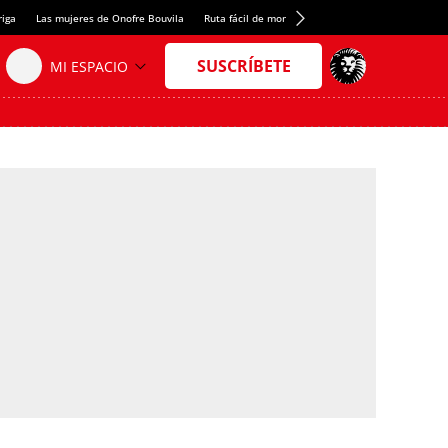
riga
Las mujeres de Onofre Bouvila
Ruta fácil de montaña
Nuevo tresmil de los Pir