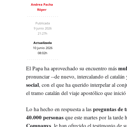
Andrea Pacha
Röper
Publicada
9 junio 2026
21:27h
Actualizada
10 junio 2026
08:02h
mul
El Papa ha aprovechado su encuentro más
pronunciar --de nuevo, intercalando el catalán 
social
, con el que ha querido interpelar al con
el tramo catalán del viaje apostólico que inici
preguntas de t
Lo ha hecho en respuesta a las
40.000 personas
que este martes por la tarde 
Companys
, le han ofrecido el testimonio de 