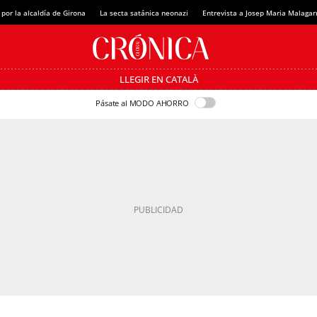
 por la alcaldía de Girona
La secta satánica neonazi
Entrevista a Josep Maria Malagar
LLEGIR EN CATALÀ
Pásate al MODO AHORRO