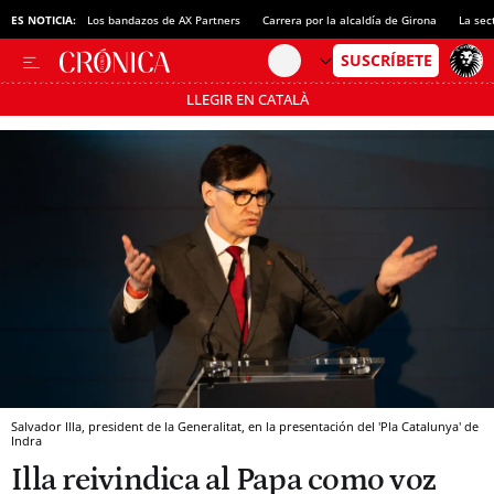
ES NOTICIA:
Los bandazos de AX Partners
Carrera por la alcaldía de Girona
La sec
LLEGIR EN CATALÀ
Pásate al MODO AHORRO
Salvador Illa, president de la Generalitat, en la presentación del 'Pla Catalunya' de
Indra
Illa reivindica al Papa como voz