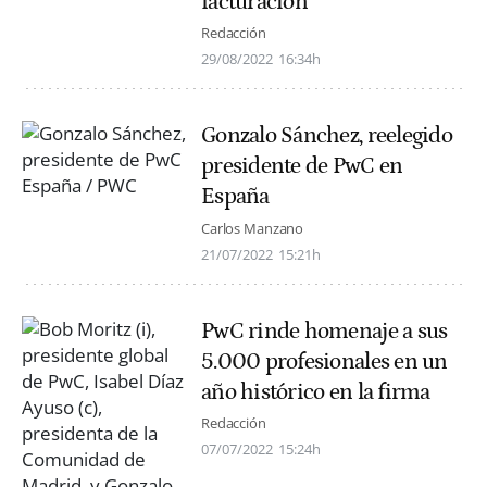
facturación
Redacción
29/08/2022
16:34h
Gonzalo Sánchez, reelegido
presidente de PwC en
España
Carlos Manzano
21/07/2022
15:21h
PwC rinde homenaje a sus
5.000 profesionales en un
año histórico en la firma
Redacción
07/07/2022
15:24h