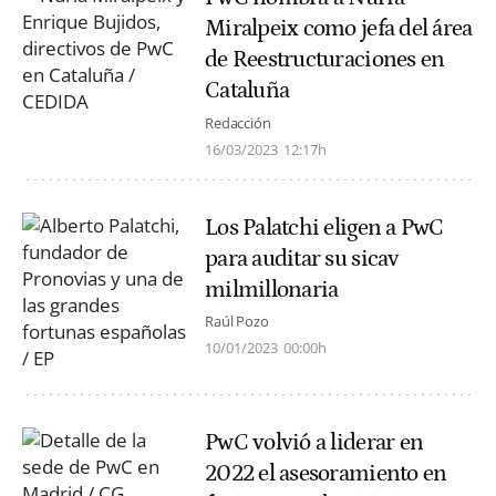
Miralpeix como jefa del área
de Reestructuraciones en
Cataluña
Redacción
16/03/2023
12:17h
Los Palatchi eligen a PwC
para auditar su sicav
milmillonaria
Raúl Pozo
10/01/2023
00:00h
PwC volvió a liderar en
2022 el asesoramiento en