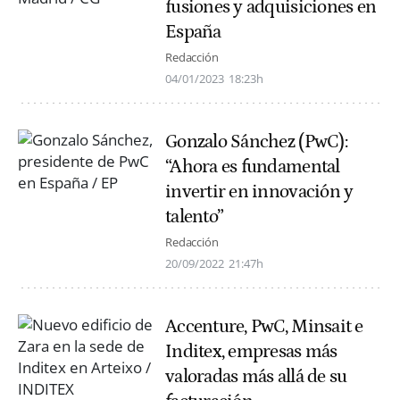
fusiones y adquisiciones en
España
Redacción
04/01/2023
18:23h
Gonzalo Sánchez (PwC):
“Ahora es fundamental
invertir en innovación y
talento”
Redacción
20/09/2022
21:47h
Accenture, PwC, Minsait e
Inditex, empresas más
valoradas más allá de su