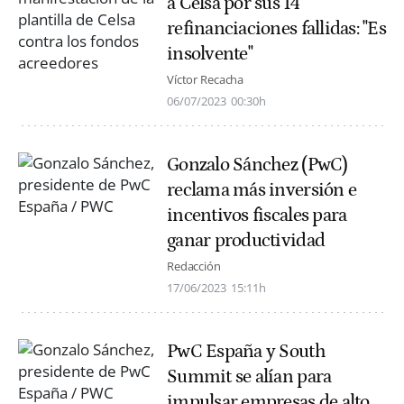
a Celsa por sus 14
refinanciaciones fallidas: "Es
insolvente"
Víctor Recacha
06/07/2023
00:30h
Gonzalo Sánchez (PwC)
reclama más inversión e
incentivos fiscales para
ganar productividad
Redacción
17/06/2023
15:11h
PwC España y South
Summit se alían para
impulsar empresas de alto