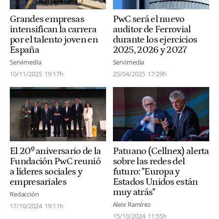
PwC será el nuevo
Grandes empresas
auditor de Ferrovial
intensifican la carrera
durante los ejercicios
por el talento joven en
2025, 2026 y 2027
España
Servimedia
Servimedia
25/04/2025
17:29h
10/11/2025
19:17h
El 20º aniversario de la
Patuano (Cellnex) alerta
Fundación PwC reunió
sobre las redes del
a líderes sociales y
futuro: "Europa y
empresariales
Estados Unidos están
muy atrás"
Redacción
Aleix Ramírez
17/10/2024
19:11h
15/10/2024
11:55h