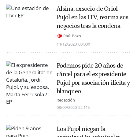
Alsina, exsocio de Oriol
Pujol en las ITV, rearma sus
negocios tras la condena
Raúl Pozo
14/12/2020
00:00h
Podemos pide 20 años de
cárcel para el expresidente
Pujol por asociación ilícita y
blanqueo
Redacción
08/09/2020
22:11h
Los Pujol niegan la