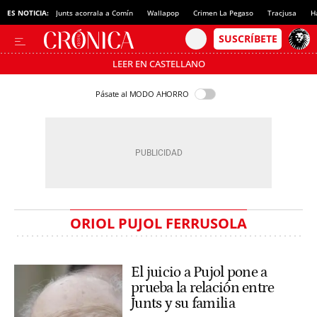
ES NOTICIA:
Junts acorrala a Comín
Wallapop
Crimen La Pegaso
Tracjusa
H
LEER EN CASTELLANO
Pásate al MODO AHORRO
ORIOL PUJOL FERRUSOLA
El juicio a Pujol pone a
prueba la relación entre
Junts y su familia