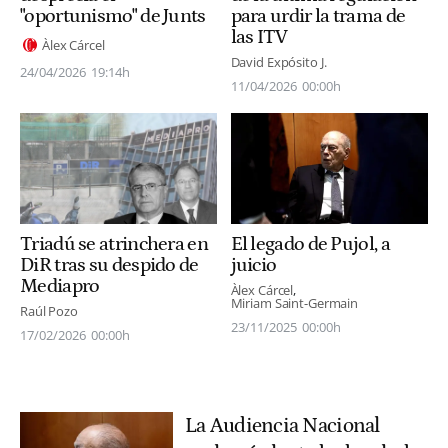
"oportunismo" de Junts
para urdir la trama de
las ITV
Àlex Cárcel
David Expósito J.
24/04/2026
19:14h
11/04/2026
00:00h
El legado de Pujol, a
Triadú se atrinchera en
juicio
DiR tras su despido de
Mediapro
Àlex Cárcel
Miriam Saint-Germain
Raúl Pozo
23/11/2025
00:00h
17/02/2026
00:00h
La Audiencia Nacional