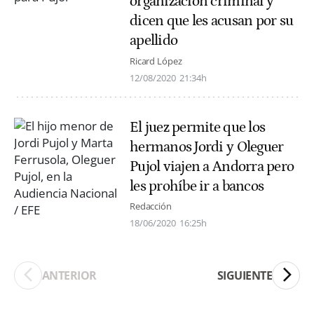
organización criminal y
dicen que les acusan por su
apellido
Ricard López
12/08/2020
21:34h
El juez permite que los
hermanos Jordi y Oleguer
Pujol viajen a Andorra pero
les prohíbe ir a bancos
Redacción
18/06/2020
16:25h
ANTERIOR
SIGUIENTE