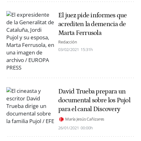
El juez pide informes que
acrediten la demencia de
Marta Ferrusola
Redacción
03/02/2021
15:31h
David Trueba prepara un
documental sobre los Pujol
para el canal Discovery
María Jesús Cañizares
26/01/2021
00:00h