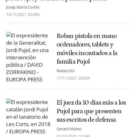
Josep Maria Cortés
14/11/2021
00:00h
Roban pistola en mano
ordenadores, tablets y
móviles incautados a la
familia Pujol
Redacción
11/11/2021
20:02h
El juez da 10 días más a los
Pujol para que presenten
sus escritos de defensa
Gerard Mateo
01/10/2021
13:14h