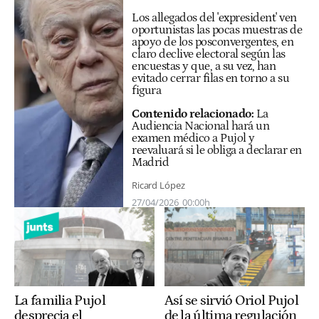
Los allegados del 'expresident' ven
oportunistas las pocas muestras de
apoyo de los posconvergentes, en
claro declive electoral según las
encuestas y que, a su vez, han
evitado cerrar filas en torno a su
figura
Contenido relacionado:
La
Audiencia Nacional hará un
examen médico a Pujol y
reevaluará si le obliga a declarar en
Madrid
Ricard López
27/04/2026
00:00h
La familia Pujol
Así se sirvió Oriol Pujol
desprecia el
de la última regulación