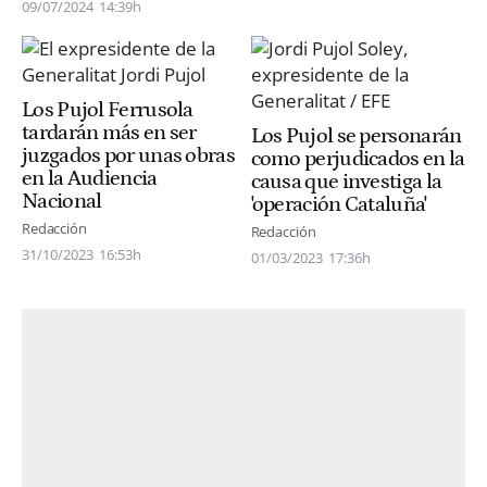
09/07/2024
14:39h
Los Pujol Ferrusola
tardarán más en ser
Los Pujol se personarán
juzgados por unas obras
como perjudicados en la
en la Audiencia
causa que investiga la
Nacional
'operación Cataluña'
Redacción
Redacción
31/10/2023
16:53h
01/03/2023
17:36h