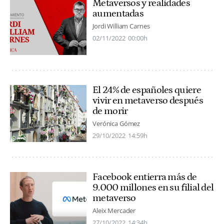
Metaversos y realidades
aumentadas
Jordi William Carnes
02/11/2022
00:00h
El 24% de españoles quiere
vivir en metaverso después
de morir
Verónica Gómez
29/10/2022
14:59h
Facebook entierra más de
9.000 millones en su filial del
metaverso
Aleix Mercader
27/10/2022
14:34h