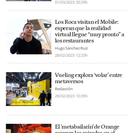
01/03/2023
20:29h
Los Roca visitan el Mobile:
esperan que la realidad
virtual llegue “muy pronto” a
los restaurantes
Hugo Sánchez Ruiz
28/02/2023
12:25h
Vueling explora ‘volar’ entre
metaversos
Redacción
28/02/2023
10:35h
El 'metabailarín' de Orange