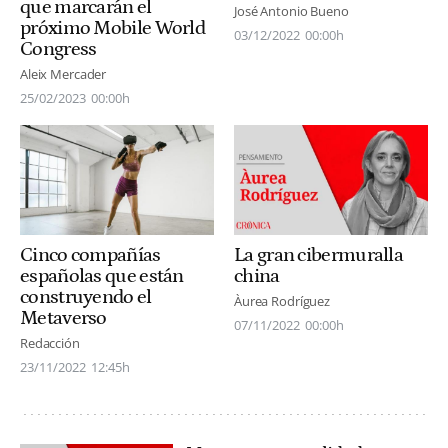
que marcarán el
José Antonio Bueno
próximo Mobile World
03/12/2022
00:00h
Congress
Aleix Mercader
25/02/2023
00:00h
Cinco compañías
La gran cibermuralla
españolas que están
china
construyendo el
Àurea Rodríguez
Metaverso
07/11/2022
00:00h
Redacción
23/11/2022
12:45h