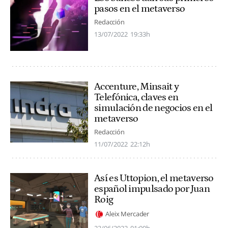
pasos en el metaverso
Redacción
13/07/2022
19:33h
Accenture, Minsait y
Telefónica, claves en
simulación de negocios en el
metaverso
Redacción
11/07/2022
22:12h
Así es Uttopion, el metaverso
español impulsado por Juan
Roig
Aleix Mercader
23/06/2022
01:00h