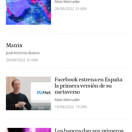
Aleix Mercader
28/09/2022
01:00h
Matrix
José Antonio Bueno
20/08/2022
01:00h
Facebook estrena en España
la primera versión de su
metaverso
Aleix Mercader
18/08/2022
15:29h
Los bancos dan sus primeros