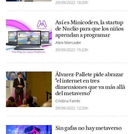
29/09/2022
18:20h
Así es Minicoders, la startup
de Nuclio para que los niños
aprendan a programar
Aleix Mercader
29/09/2022
15:23h
Álvarez-Pallete pide abrazar
"el internet en tres
dimensiones que va más allá
del metaverso"
Cristina Farrés
29/09/2022
12:26h
Sin gafas no hay metaverso