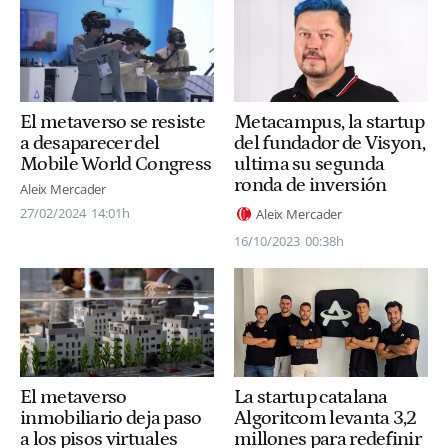
El metaverso se resiste
Metacampus, la startup
a desaparecer del
del fundador de Visyon,
Mobile World Congress
ultima su segunda
ronda de inversión
Aleix Mercader
27/02/2024
14:01h
Aleix Mercader
16/10/2023
00:38h
El metaverso
La startup catalana
inmobiliario deja paso
Algoritcom levanta 3,2
a los pisos virtuales
millones para redefinir