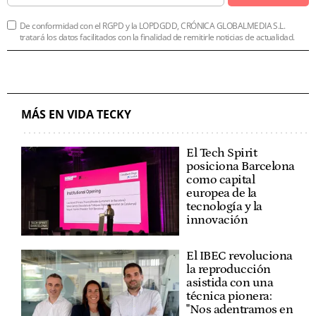
De conformidad con el RGPD y la LOPDGDD, CRÓNICA GLOBALMEDIA S.L.
tratará los datos facilitados con la finalidad de remitirle noticias de actualidad.
MÁS EN VIDA TECKY
El Tech Spirit
posiciona Barcelona
como capital
europea de la
tecnología y la
innovación
El IBEC revoluciona
la reproducción
asistida con una
técnica pionera:
"Nos adentramos en