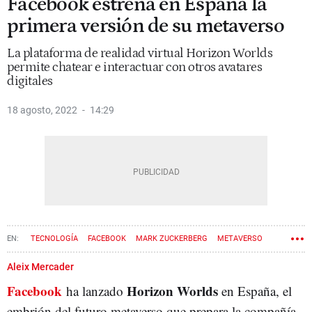
Facebook estrena en España la
primera versión de su metaverso
La plataforma de realidad virtual Horizon Worlds
permite chatear e interactuar con otros avatares
digitales
18 agosto, 2022
14:29
TECNOLOGÍA
FACEBOOK
MARK ZUCKERBERG
METAVERSO
Aleix Mercader
Facebook
Horizon
Worlds
ha lanzado
en España, el
embrión del futuro metaverso que prepara la compañía