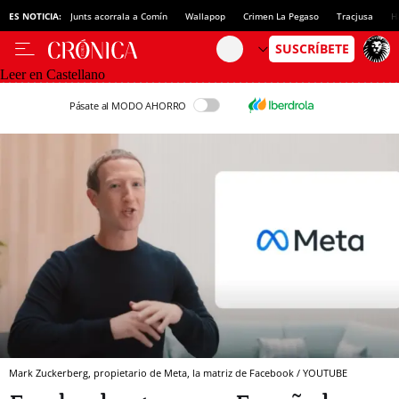
ES NOTICIA:
Junts acorrala a Comín
Wallapop
Crimen La Pegaso
Tracjusa
H
Leer en Castellano
Pásate al MODO AHORRO
Mark Zuckerberg, propietario de Meta, la matriz de Facebook / YOUTUBE